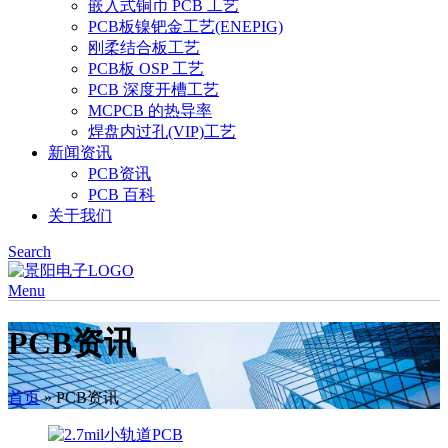
嵌入式铜币 PCB 工艺
PCB板镍钯金工艺(ENEPIG)
刚柔结合板工艺
PCB板 OSP 工艺
PCB 深度开槽工艺
MCPCB 的热导率
焊盘内过孔(VIP)工艺
新闻资讯
PCB资讯
PCB 百科
关于我们
Search
Menu
PCB资讯
首页
»
PCB资讯