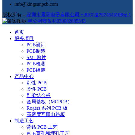
info@kingsunpcb.com
版权所有 –
深圳市景阳电子有限公司
–
粤ICP备2024344108号-1
粤公网安备44030002005343
首页
服务项目
PCB设计
PCB制造
SMT贴片
PCB检测
PCB组装
产品中心
刚性 PCB
柔性 PCB
刚柔结合板
金属基板（MCPCB）
Rogers 系列 PCB 板
高密度互联电路板
制造工艺
背钻 PCB 工艺
PCB盲孔和埋孔工艺