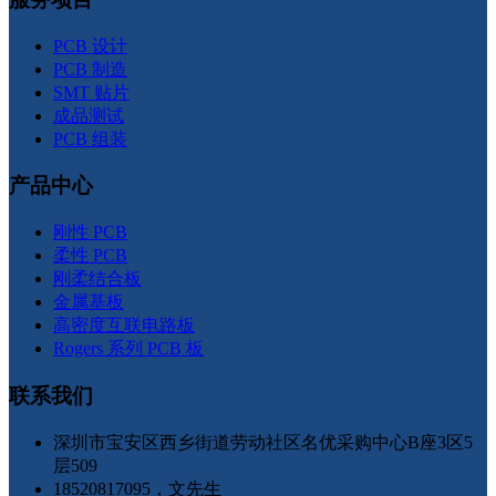
PCB 设计
PCB 制造
SMT 贴片
成品测试
PCB 组装
产品中心
刚性 PCB
柔性 PCB
刚柔结合板
金属基板
高密度互联电路板
Rogers 系列 PCB 板
联系我们
深圳市宝安区西乡街道劳动社区名优采购中心B座3区5
层509
18520817095，文先生