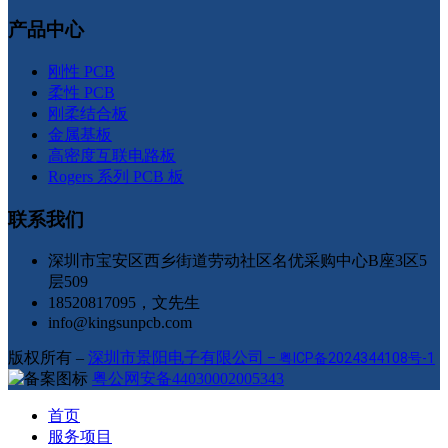
产品中心
刚性 PCB
柔性 PCB
刚柔结合板
金属基板
高密度互联电路板
Rogers 系列 PCB 板
联系我们
深圳市宝安区西乡街道劳动社区名优采购中心B座3区5
层509
18520817095，文先生
info@kingsunpcb.com
版权所有 –
深圳市景阳电子有限公司
–
粤ICP备2024344108号-1
粤公网安备44030002005343
首页
服务项目