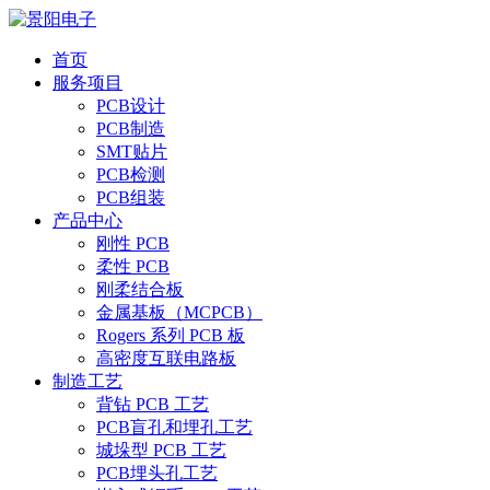
首页
服务项目
PCB设计
PCB制造
SMT贴片
PCB检测
PCB组装
产品中心
刚性 PCB
柔性 PCB
刚柔结合板
金属基板（MCPCB）
Rogers 系列 PCB 板
高密度互联电路板
制造工艺
背钻 PCB 工艺
PCB盲孔和埋孔工艺
城垛型 PCB 工艺
PCB埋头孔工艺