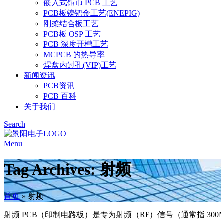
嵌入式铜币 PCB 工艺
PCB板镍钯金工艺(ENEPIG)
刚柔结合板工艺
PCB板 OSP 工艺
PCB 深度开槽工艺
MCPCB 的热导率
焊盘内过孔(VIP)工艺
新闻资讯
PCB资讯
PCB 百科
关于我们
Search
Menu
Tag Archives: 射频
首页
»
射频
射频 PCB（印制电路板）是专为射频（RF）信号（通常指 