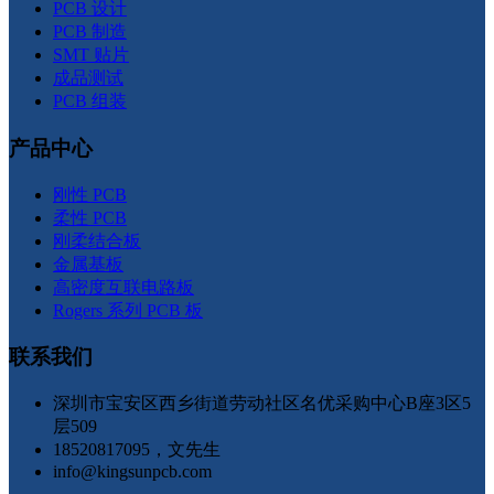
PCB 设计
PCB 制造
SMT 贴片
成品测试
PCB 组装
产品中心
刚性 PCB
柔性 PCB
刚柔结合板
金属基板
高密度互联电路板
Rogers 系列 PCB 板
联系我们
深圳市宝安区西乡街道劳动社区名优采购中心B座3区5
层509
18520817095，文先生
info@kingsunpcb.com