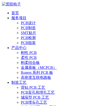
首页
服务项目
PCB设计
PCB制造
SMT贴片
PCB检测
PCB组装
产品中心
刚性 PCB
柔性 PCB
刚柔结合板
金属基板（MCPCB）
Rogers 系列 PCB 板
高密度互联电路板
制造工艺
背钻 PCB 工艺
PCB盲孔和埋孔工艺
城垛型 PCB 工艺
PCB埋头孔工艺