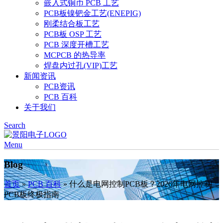
嵌入式铜币 PCB 工艺
PCB板镍钯金工艺(ENEPIG)
刚柔结合板工艺
PCB板 OSP 工艺
PCB 深度开槽工艺
MCPCB 的热导率
焊盘内过孔(VIP)工艺
新闻资讯
PCB资讯
PCB 百科
关于我们
Search
Menu
Blog
首页
»
PCB 百科
»
什么是电网控制PCB板？2026年电网控制
PCB板终极指南