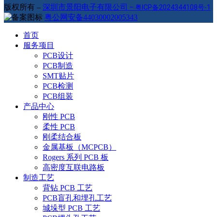
版权所有 –
深圳市景阳电子有限公司
–
粤ICP备2024344108号-1
粤公网安备44030002005343
首页
服务项目
PCB设计
PCB制造
SMT贴片
PCB检测
PCB组装
产品中心
刚性 PCB
柔性 PCB
刚柔结合板
金属基板（MCPCB）
Rogers 系列 PCB 板
高密度互联电路板
制造工艺
背钻 PCB 工艺
PCB盲孔和埋孔工艺
城垛型 PCB 工艺