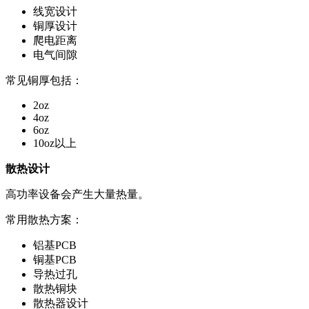
线宽设计
铜厚设计
爬电距离
电气间隙
常见铜厚包括：
2oz
4oz
6oz
10oz以上
散热设计
高功率设备会产生大量热量。
常用散热方案：
铝基PCB
铜基PCB
导热过孔
散热铜块
散热器设计