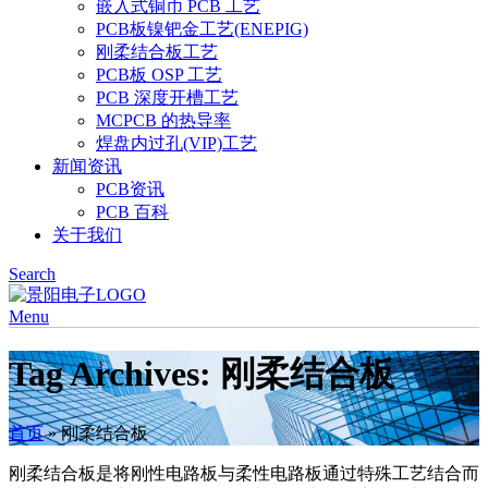
嵌入式铜币 PCB 工艺
PCB板镍钯金工艺(ENEPIG)
刚柔结合板工艺
PCB板 OSP 工艺
PCB 深度开槽工艺
MCPCB 的热导率
焊盘内过孔(VIP)工艺
新闻资讯
PCB资讯
PCB 百科
关于我们
Search
Menu
Tag Archives: 刚柔结合板
首页
»
刚柔结合板
刚柔结合板是将刚性电路板与柔性电路板通过特殊工艺结合而