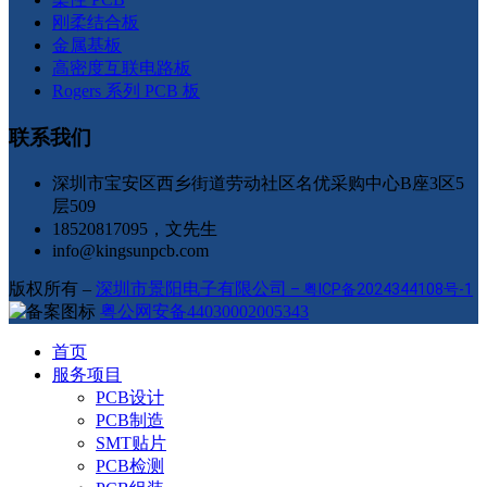
刚柔结合板
金属基板
高密度互联电路板
Rogers 系列 PCB 板
联系我们
深圳市宝安区西乡街道劳动社区名优采购中心B座3区5
层509
18520817095，文先生
info@kingsunpcb.com
版权所有 –
深圳市景阳电子有限公司
–
粤ICP备2024344108号-1
粤公网安备44030002005343
首页
服务项目
PCB设计
PCB制造
SMT贴片
PCB检测