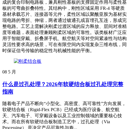
成的复合印制电路板，兼具刚性基板的支撑固定作用与柔性基
板的可弯曲折叠特性。其结构中，刚性区域采用 FR-4 等硬质
基材承载芯片、连接器等元件，柔性区域以聚酰亚胺为基材实
现电路的弯折、伸缩，两者通过镀通孔或盲埋孔互连，形成完
整电路。工艺上需解决刚柔过渡区域的应力释放、层间对准精
度等难题，表面处理兼顾刚柔区域的可靠性。该类板材广泛应
用于智能穿戴、折叠屏手机、航空航天等对空间紧凑性与结构
灵活性要求高的场景，可在有限空间内实现复杂三维布线，同
时保证信号传输的稳定性与机械性能的平衡。
08
5 月
什么是过孔处理？2026年软硬结合板过孔处理完整
指南
随着电子产品不断向“小型化、高密度、高可靠性”方向发展，
软硬结合板（Rigid-Flex PCB）已经成为医疗设备、航空航
天、汽车电子、可穿戴设备以及工业控制领域的重要核心技
术。而在所有软硬结合板制造工艺中，过孔处理（Via
Processing） 是决定产品可靠性与寿...