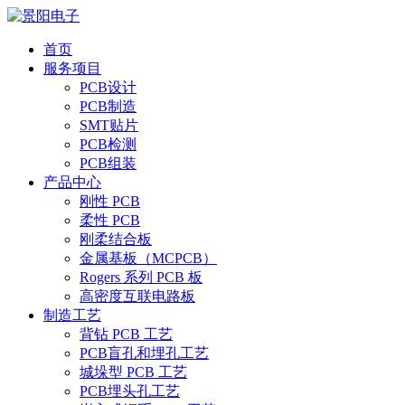
首页
服务项目
PCB设计
PCB制造
SMT贴片
PCB检测
PCB组装
产品中心
刚性 PCB
柔性 PCB
刚柔结合板
金属基板（MCPCB）
Rogers 系列 PCB 板
高密度互联电路板
制造工艺
背钻 PCB 工艺
PCB盲孔和埋孔工艺
城垛型 PCB 工艺
PCB埋头孔工艺