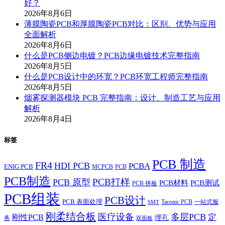
好？
2026年8月6日
薄膜陶瓷PCB和厚膜陶瓷PCB对比：区别、优势与应用
全面解析
2026年8月6日
什么是PCB侧边电镀？PCB边缘电镀技术完整指南
2026年8月5日
什么是PCB设计中的环宽？PCB环宽工程师完整指南
2026年8月5日
烟雾探测器模块 PCB 完整指南：设计、制造工艺与应用
解析
2026年8月4日
标签
PCB 制造
FR4
HDI PCB
PCBA
ENIG PCB
MCPCB
PCB
PCB制造
PCB打样
PCB 原型
PCB材料
PCB测试
PCB 拼板
PCB组装
PCB设计
PCB 表面处理
Taconic PCB
一站式服
SMT
刚柔结合板
医疗设备
多层PCB
定
刚性PCB
埋孔
务
双面板