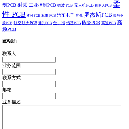
柔
射频
制PCB
工业控制PCB
无人机PCB
微波 PCB
机器人PCB
性 PCB
罗杰斯PCB
汽车电子
盲孔
柔性PCB
标准 PCB
聚酰亚
高
陶瓷PCB
航空航天PCB
金手指
铝基PCB
高速PCB
胺PCB
通孔PCB
频PCB
联系我们
联系人
业务范围
联系方式
邮箱
业务描述