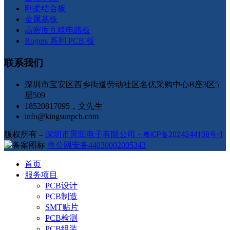
刚柔结合板
金属基板
高密度互联电路板
Rogers 系列 PCB 板
联系我们
深圳市宝安区西乡街道劳动社区名优采购中心B座3区5
层509
18520817095，文先生
info@kingsunpcb.com
版权所有 –
深圳市景阳电子有限公司
–
粤ICP备2024344108号-1
粤公网安备44030002005343
首页
服务项目
PCB设计
PCB制造
SMT贴片
PCB检测
PCB组装