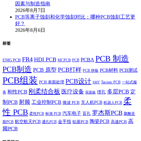
因素与制造指南
2026年8月7日
PCB等离子蚀刻和化学蚀刻对比：哪种PCB蚀刻工艺更
好？
2026年8月6日
标签
PCB 制造
FR4
HDI PCB
PCBA
ENIG PCB
MCPCB
PCB
PCB制造
PCB打样
PCB 原型
PCB材料
PCB测试
PCB 拼板
PCB组装
PCB设计
PCB 表面处理
Taconic PCB
一站式服
SMT
刚柔结合板
医疗设备
多层PCB
定
刚性PCB
埋孔
务
双面板
柔
射频
制PCB
工业控制PCB
无人机PCB
微波 PCB
机器人PCB
性 PCB
罗杰斯PCB
汽车电子
盲孔
柔性PCB
标准 PCB
聚酰亚
高
陶瓷PCB
航空航天PCB
金手指
铝基PCB
高速PCB
胺PCB
通孔PCB
频PCB