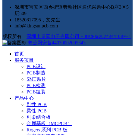
深圳市宝安区西乡街道劳动社区名优采购中心B座3区5
层509
18520817095，文先生
info@kingsunpcb.com
版权所有 –
深圳市景阳电子有限公司
–
粤ICP备2024344108号-1
粤公网安备44030002005343
首页
服务项目
PCB设计
PCB制造
SMT贴片
PCB检测
PCB组装
产品中心
刚性 PCB
柔性 PCB
刚柔结合板
金属基板（MCPCB）
Rogers 系列 PCB 板