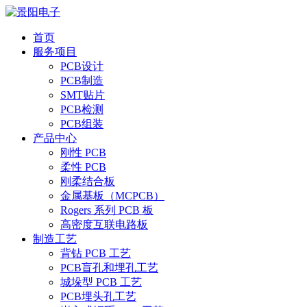
首页
服务项目
PCB设计
PCB制造
SMT贴片
PCB检测
PCB组装
产品中心
刚性 PCB
柔性 PCB
刚柔结合板
金属基板（MCPCB）
Rogers 系列 PCB 板
高密度互联电路板
制造工艺
背钻 PCB 工艺
PCB盲孔和埋孔工艺
城垛型 PCB 工艺
PCB埋头孔工艺