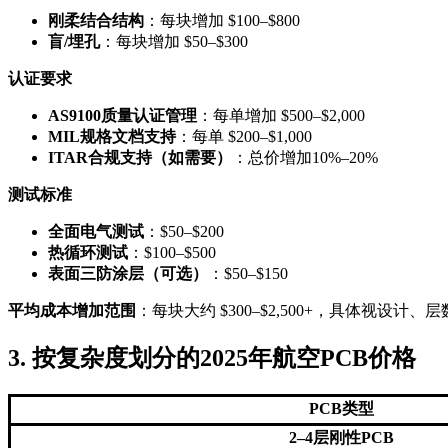
刚柔结合结构
：每块增加 $100–$800
盲/埋孔
：每块增加 $50–$300
认证要求
AS9100质量认证管理
：每单增加 $500–$2,000
MIL规格文档支持
：每单 $200–$1,000
ITAR合规支持（如需要）
：总价增加10%–20%
测试标准
全面电气测试
：$50–$200
热循环测试
：$100–$500
表面三防涂层（可选）
：$50–$150
平均成本增加范围
：每块大约 $300–$2,500+，具体视设计
3. 按复杂度划分的2025年航空PCB价格
PCB类型
2–4层刚性PCB