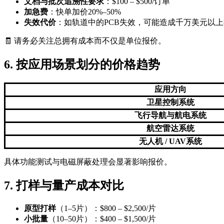
文档与批次追溯性要求
：$100 – $500/订单
加急费
：快单加价20%–50%
失效代价
：如轨道中的PCB失效，可能造成千万美元以
🧾 请务必关注总拥有成本而不仅是单位报价。
6. 按应用场景划分的价格趋势
应用方向
卫星控制系统
飞行导航与航电系统
航空雷达系统
无人机 / UAV系统
具体功能测试与电磁屏蔽处理会显著影响报价。
7. 打样与量产成本对比
原型打样
（1–5片）：$800 – $2,500/片
小批量
（10–50片）：$400 – $1,500/片