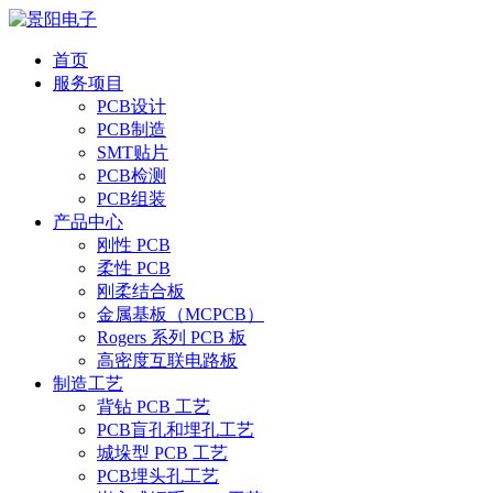
首页
服务项目
PCB设计
PCB制造
SMT贴片
PCB检测
PCB组装
产品中心
刚性 PCB
柔性 PCB
刚柔结合板
金属基板（MCPCB）
Rogers 系列 PCB 板
高密度互联电路板
制造工艺
背钻 PCB 工艺
PCB盲孔和埋孔工艺
城垛型 PCB 工艺
PCB埋头孔工艺