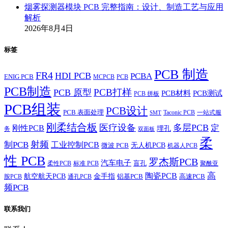
烟雾探测器模块 PCB 完整指南：设计、制造工艺与应用
解析
2026年8月4日
标签
PCB 制造
FR4
HDI PCB
PCBA
ENIG PCB
MCPCB
PCB
PCB制造
PCB打样
PCB 原型
PCB材料
PCB测试
PCB 拼板
PCB组装
PCB设计
PCB 表面处理
Taconic PCB
一站式服
SMT
刚柔结合板
医疗设备
多层PCB
定
刚性PCB
埋孔
务
双面板
柔
射频
制PCB
工业控制PCB
无人机PCB
微波 PCB
机器人PCB
性 PCB
罗杰斯PCB
汽车电子
盲孔
柔性PCB
标准 PCB
聚酰亚
高
陶瓷PCB
航空航天PCB
金手指
铝基PCB
高速PCB
胺PCB
通孔PCB
频PCB
联系我们