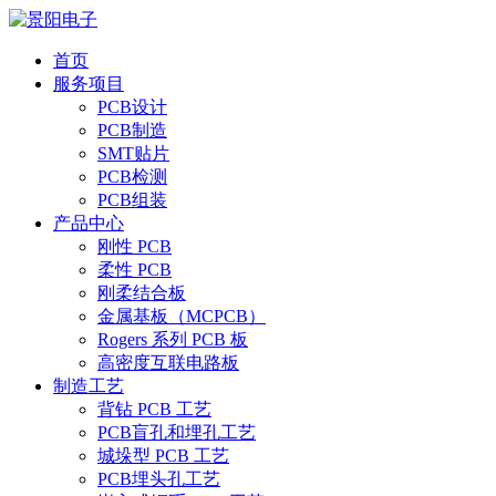
首页
服务项目
PCB设计
PCB制造
SMT贴片
PCB检测
PCB组装
产品中心
刚性 PCB
柔性 PCB
刚柔结合板
金属基板（MCPCB）
Rogers 系列 PCB 板
高密度互联电路板
制造工艺
背钻 PCB 工艺
PCB盲孔和埋孔工艺
城垛型 PCB 工艺
PCB埋头孔工艺