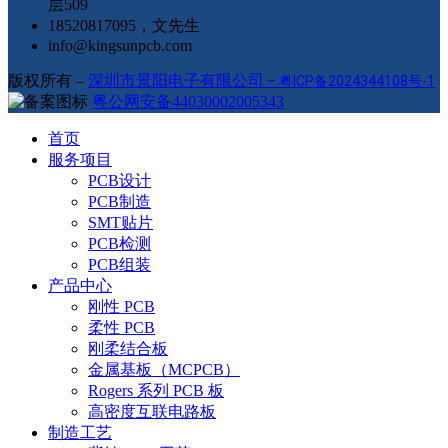
层509
18520817095，文先生
info@kingsunpcb.com
版权所有 –
深圳市景阳电子有限公司
–
粤ICP备2024344108号-1
粤公网安备44030002005343
首页
服务项目
PCB设计
PCB制造
SMT贴片
PCB检测
PCB组装
产品中心
刚性 PCB
柔性 PCB
刚柔结合板
金属基板（MCPCB）
Rogers 系列 PCB 板
高密度互联电路板
制造工艺