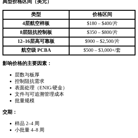
典型价格区间（美元）
类型
价格区间
4层航空样板
$180 – $400/片
8层阻抗控制板
$350 – $800/片
12–16层高可靠板
$900 – $2,500/片
航空级 PCBA
$500 – $3,000+/套
影响价格的主要因素：
层数与板厚
控制阻抗需求
表面处理（ENIG/硬金）
文件与可追溯管理成本
批量规模
交期：
样品 2–4 周
小批量 4–8 周