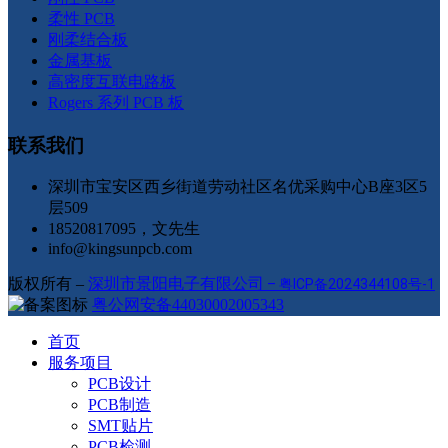
柔性 PCB
刚柔结合板
金属基板
高密度互联电路板
Rogers 系列 PCB 板
联系我们
深圳市宝安区西乡街道劳动社区名优采购中心B座3区5
层509
18520817095，文先生
info@kingsunpcb.com
版权所有 –
深圳市景阳电子有限公司
–
粤ICP备2024344108号-1
粤公网安备44030002005343
首页
服务项目
PCB设计
PCB制造
SMT贴片
PCB检测