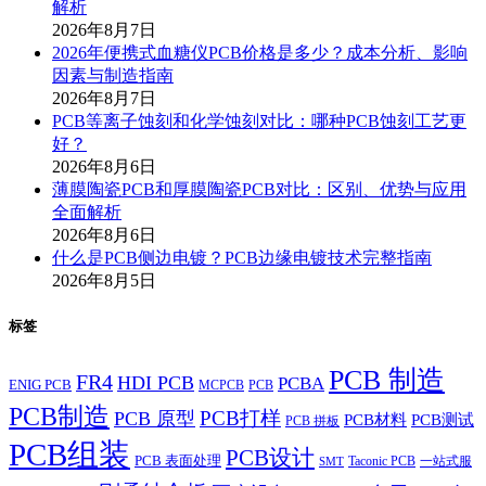
解析
2026年8月7日
2026年便携式血糖仪PCB价格是多少？成本分析、影响
因素与制造指南
2026年8月7日
PCB等离子蚀刻和化学蚀刻对比：哪种PCB蚀刻工艺更
好？
2026年8月6日
薄膜陶瓷PCB和厚膜陶瓷PCB对比：区别、优势与应用
全面解析
2026年8月6日
什么是PCB侧边电镀？PCB边缘电镀技术完整指南
2026年8月5日
标签
PCB 制造
FR4
HDI PCB
PCBA
ENIG PCB
MCPCB
PCB
PCB制造
PCB打样
PCB 原型
PCB材料
PCB测试
PCB 拼板
PCB组装
PCB设计
PCB 表面处理
Taconic PCB
一站式服
SMT