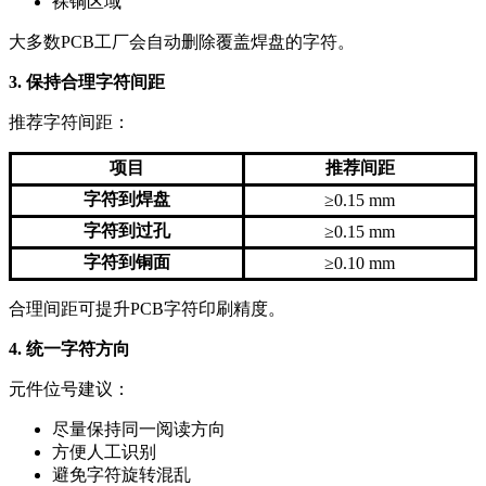
裸铜区域
大多数PCB工厂会自动删除覆盖焊盘的字符。
3. 保持合理字符间距
推荐字符间距：
项目
推荐间距
字符到焊盘
≥0.15 mm
字符到过孔
≥0.15 mm
字符到铜面
≥0.10 mm
合理间距可提升PCB字符印刷精度。
4. 统一字符方向
元件位号建议：
尽量保持同一阅读方向
方便人工识别
避免字符旋转混乱