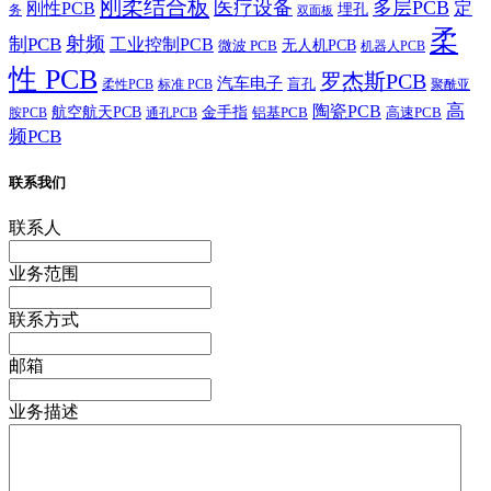
刚柔结合板
医疗设备
多层PCB
定
刚性PCB
埋孔
务
双面板
柔
射频
制PCB
工业控制PCB
无人机PCB
微波 PCB
机器人PCB
性 PCB
罗杰斯PCB
汽车电子
盲孔
柔性PCB
标准 PCB
聚酰亚
高
陶瓷PCB
航空航天PCB
金手指
铝基PCB
高速PCB
胺PCB
通孔PCB
频PCB
联系我们
联系人
业务范围
联系方式
邮箱
业务描述