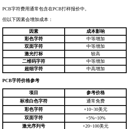
PCB字符费用通常包含在PCB打样报价中。
但以下因素会增加成本：
因素
成本影响
彩色字符
中等增加
双面字符
中等增加
激光打标
较高
二维码字符
中等增加
超细字符
中高增加
PCB字符价格参考
项目
参考价格
标准白色字符
通常免费
彩色字符
+10~30美元
双面字符
+5%~10%
激光序列号
+20~100美元