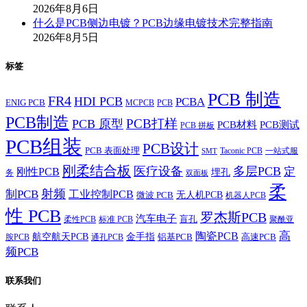
2026年8月6日
什么是PCB侧边电镀？PCB边缘电镀技术完整指南
2026年8月5日
标签
PCB 制造
FR4
HDI PCB
PCBA
ENIG PCB
MCPCB
PCB
PCB制造
PCB打样
PCB 原型
PCB材料
PCB测试
PCB 拼板
PCB组装
PCB设计
PCB 表面处理
Taconic PCB
一站式服
SMT
刚柔结合板
医疗设备
多层PCB
定
刚性PCB
埋孔
务
双面板
柔
射频
制PCB
工业控制PCB
无人机PCB
微波 PCB
机器人PCB
性 PCB
罗杰斯PCB
汽车电子
盲孔
柔性PCB
标准 PCB
聚酰亚
高
陶瓷PCB
航空航天PCB
金手指
铝基PCB
高速PCB
胺PCB
通孔PCB
频PCB
联系我们