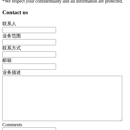
*We respect your confidentiality and all information are protected.
Contact us
联系人
业务范围
联系方式
邮箱
业务描述
Comments