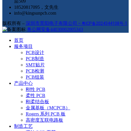
层509
18520817095，文先生
info@kingsunpcb.com
版权所有 –
深圳市景阳电子有限公司
–
粤ICP备2024344108号-1
粤公网安备44030002005343
首页
服务项目
PCB设计
PCB制造
SMT贴片
PCB检测
PCB组装
产品中心
刚性 PCB
柔性 PCB
刚柔结合板
金属基板（MCPCB）
Rogers 系列 PCB 板
高密度互联电路板
制造工艺