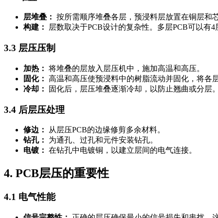
层堆叠：
按所需顺序堆叠各层，预浸料层放置在铜层和
构建：
层数取决于PCB设计的复杂性。多层PCB可以有4
3.3 层压压制
加热：
将堆叠的层放入层压机中，施加高温和高压。
固化：
高温和高压使预浸料中的树脂流动并固化，将各
冷却：
固化后，层压堆叠逐渐冷却，以防止翘曲或分层
3.4 后层压处理
修边：
从层压PCB的边缘修剪多余材料。
钻孔：
为通孔、过孔和元件安装钻孔。
电镀：
在钻孔中电镀铜，以建立层间的电气连接。
4. PCB层压的重要性
4.1 电气性能
信号完整性：
正确的层压确保最小的信号损失和串扰，