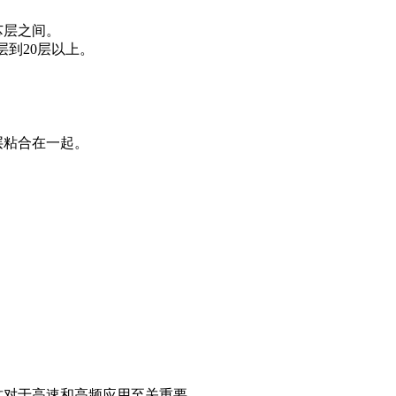
芯层之间。
层到20层以上。
层粘合在一起。
。
这对于高速和高频应用至关重要。