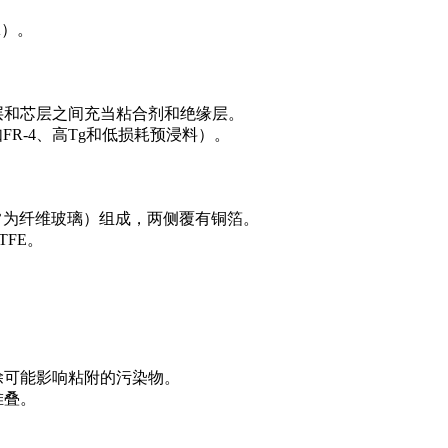
A）。
层和芯层之间充当粘合剂和绝缘层。
R-4、高Tg和低损耗预浸料）。
常为纤维玻璃）组成，两侧覆有铜箔。
TFE。
除可能影响粘附的污染物。
堆叠。