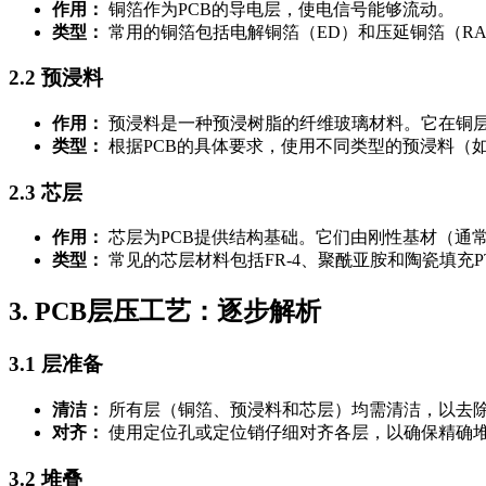
作用：
铜箔作为PCB的导电层，使电信号能够流动。
类型：
常用的铜箔包括电解铜箔（ED）和压延铜箔（R
2.2 预浸料
作用：
预浸料是一种预浸树脂的纤维玻璃材料。它在铜
类型：
根据PCB的具体要求，使用不同类型的预浸料（如F
2.3 芯层
作用：
芯层为PCB提供结构基础。它们由刚性基材（通
类型：
常见的芯层材料包括FR-4、聚酰亚胺和陶瓷填充P
3. PCB层压工艺：逐步解析
3.1 层准备
清洁：
所有层（铜箔、预浸料和芯层）均需清洁，以去
对齐：
使用定位孔或定位销仔细对齐各层，以确保精确
3.2 堆叠