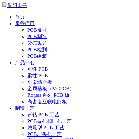
首页
服务项目
PCB设计
PCB制造
SMT贴片
PCB检测
PCB组装
产品中心
刚性 PCB
柔性 PCB
刚柔结合板
金属基板（MCPCB）
Rogers 系列 PCB 板
高密度互联电路板
制造工艺
背钻 PCB 工艺
PCB盲孔和埋孔工艺
城垛型 PCB 工艺
PCB埋头孔工艺