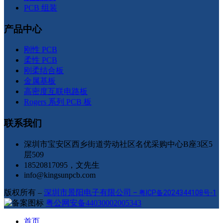
PCB 组装
产品中心
刚性 PCB
柔性 PCB
刚柔结合板
金属基板
高密度互联电路板
Rogers 系列 PCB 板
联系我们
深圳市宝安区西乡街道劳动社区名优采购中心B座3区5
层509
18520817095，文先生
info@kingsunpcb.com
版权所有 –
深圳市景阳电子有限公司
–
粤ICP备2024344108号-1
粤公网安备44030002005343
首页