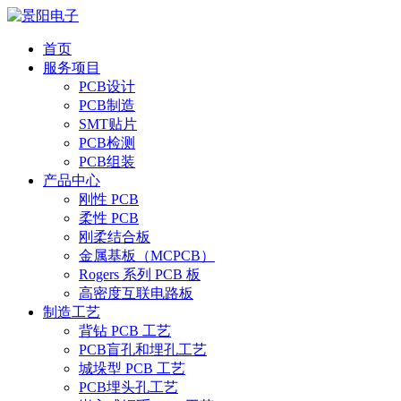
首页
服务项目
PCB设计
PCB制造
SMT贴片
PCB检测
PCB组装
产品中心
刚性 PCB
柔性 PCB
刚柔结合板
金属基板（MCPCB）
Rogers 系列 PCB 板
高密度互联电路板
制造工艺
背钻 PCB 工艺
PCB盲孔和埋孔工艺
城垛型 PCB 工艺
PCB埋头孔工艺