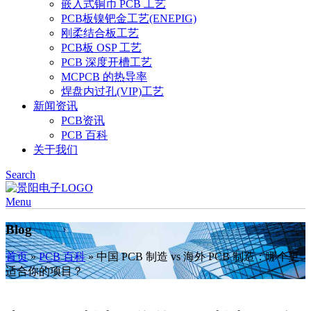
嵌入式铜币 PCB 工艺
PCB板镍钯金工艺(ENEPIG)
刚柔结合板工艺
PCB板 OSP 工艺
PCB 深度开槽工艺
MCPCB 的热导率
焊盘内过孔(VIP)工艺
新闻资讯
PCB资讯
PCB 百科
关于我们
Search
Menu
Blog
首页
»
PCB 百科
»
中国 PCB 制造 vs 海外 PCB 制造：哪个更
适合你的项目？