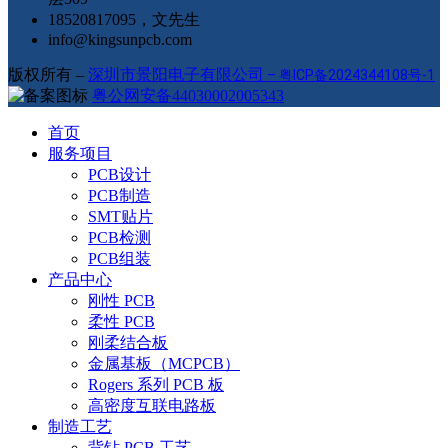
18520817095，文先生
info@kingsunpcb.com
版权所有 –
深圳市景阳电子有限公司
–
粤ICP备2024344108号-1
粤公网安备44030002005343
首页
服务项目
PCB设计
PCB制造
SMT贴片
PCB检测
PCB组装
产品中心
刚性 PCB
柔性 PCB
刚柔结合板
金属基板（MCPCB）
Rogers 系列 PCB 板
高密度互联电路板
制造工艺
背钻 PCB 工艺