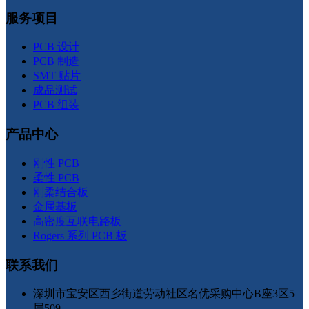
服务项目
PCB 设计
PCB 制造
SMT 贴片
成品测试
PCB 组装
产品中心
刚性 PCB
柔性 PCB
刚柔结合板
金属基板
高密度互联电路板
Rogers 系列 PCB 板
联系我们
深圳市宝安区西乡街道劳动社区名优采购中心B座3区5
层509