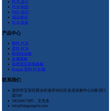
PCB 设计
PCB 制造
SMT 贴片
成品测试
PCB 组装
产品中心
刚性 PCB
柔性 PCB
刚柔结合板
金属基板
高密度互联电路板
Rogers 系列 PCB 板
联系我们
深圳市宝安区西乡街道劳动社区名优采购中心B座3区5
层509
18520817095，文先生
info@kingsunpcb.com