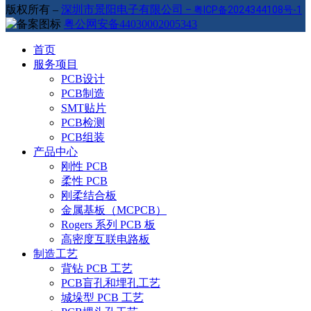
版权所有 –
深圳市景阳电子有限公司
–
粤ICP备2024344108号-1
粤公网安备44030002005343
首页
服务项目
PCB设计
PCB制造
SMT贴片
PCB检测
PCB组装
产品中心
刚性 PCB
柔性 PCB
刚柔结合板
金属基板（MCPCB）
Rogers 系列 PCB 板
高密度互联电路板
制造工艺
背钻 PCB 工艺
PCB盲孔和埋孔工艺
城垛型 PCB 工艺