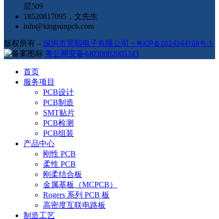
层509
18520817095，文先生
info@kingsunpcb.com
版权所有 –
深圳市景阳电子有限公司
–
粤ICP备2024344108号-1
粤公网安备44030002005343
首页
服务项目
PCB设计
PCB制造
SMT贴片
PCB检测
PCB组装
产品中心
刚性 PCB
柔性 PCB
刚柔结合板
金属基板（MCPCB）
Rogers 系列 PCB 板
高密度互联电路板
制造工艺