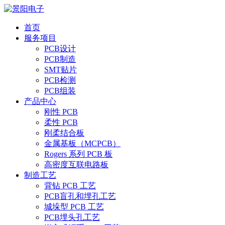
首页
服务项目
PCB设计
PCB制造
SMT贴片
PCB检测
PCB组装
产品中心
刚性 PCB
柔性 PCB
刚柔结合板
金属基板（MCPCB）
Rogers 系列 PCB 板
高密度互联电路板
制造工艺
背钻 PCB 工艺
PCB盲孔和埋孔工艺
城垛型 PCB 工艺
PCB埋头孔工艺