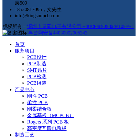
层509
18520817095，文先生
info@kingsunpcb.com
版权所有 –
深圳市景阳电子有限公司
–
粤ICP备2024344108号-1
粤公网安备44030002005343
首页
服务项目
PCB设计
PCB制造
SMT贴片
PCB检测
PCB组装
产品中心
刚性 PCB
柔性 PCB
刚柔结合板
金属基板（MCPCB）
Rogers 系列 PCB 板
高密度互联电路板
制造工艺