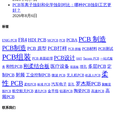
PCB等离子蚀刻和化学蚀刻对比：哪种PCB蚀刻工艺更
好？
2026年8月6日
标签
PCB 制造
FR4
HDI PCB
PCBA
ENIG PCB
MCPCB
PCB
PCB制造
PCB打样
PCB 原型
PCB材料
PCB测试
PCB 拼板
PCB组装
PCB设计
PCB 表面处理
Taconic PCB
一站式服
SMT
刚柔结合板
医疗设备
多层PCB
定
刚性PCB
埋孔
务
双面板
柔
射频
制PCB
工业控制PCB
无人机PCB
微波 PCB
机器人PCB
性 PCB
罗杰斯PCB
汽车电子
盲孔
柔性PCB
标准 PCB
聚酰亚
高
陶瓷PCB
航空航天PCB
金手指
铝基PCB
高速PCB
胺PCB
通孔PCB
频PCB
联系我们