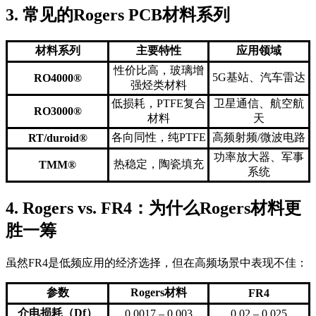
3. 常见的Rogers PCB材料系列
材料系列
主要特性
应用领域
性价比高，玻璃增
5G基站、汽车雷达
RO4000®
强烃类材料
低损耗，PTFE复合
卫星通信、航空航
RO3000®
材料
天
各向同性，纯PTFE
高频射频/微波电路
RT/duroid®
功率放大器、军事
热稳定，陶瓷填充
TMM®
系统
4. Rogers vs. FR4：为什么Rogers材料更
胜一筹
虽然FR4是低频应用的经济选择，但在高频场景中表现不佳：
参数
Rogers材料
FR4
介电损耗（Df）
0.0017 – 0.003
0.02 – 0.025