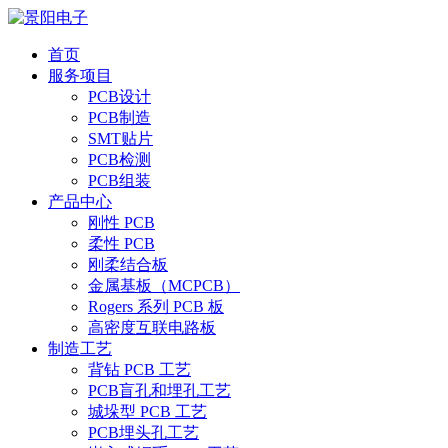
首页
服务项目
PCB设计
PCB制造
SMT贴片
PCB检测
PCB组装
产品中心
刚性 PCB
柔性 PCB
刚柔结合板
金属基板（MCPCB）
Rogers 系列 PCB 板
高密度互联电路板
制造工艺
背钻 PCB 工艺
PCB盲孔和埋孔工艺
城垛型 PCB 工艺
PCB埋头孔工艺