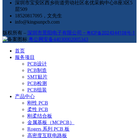
深圳市宝安区西乡街道劳动社区名优采购中心B座3区5
层509
18520817095，文先生
info@kingsunpcb.com
版权所有 –
深圳市景阳电子有限公司
–
粤ICP备2024344108号-1
粤公网安备44030002005343
首页
服务项目
PCB设计
PCB制造
SMT贴片
PCB检测
PCB组装
产品中心
刚性 PCB
柔性 PCB
刚柔结合板
金属基板（MCPCB）
Rogers 系列 PCB 板
高密度互联电路板