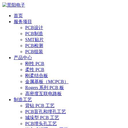
首页
服务项目
PCB设计
PCB制造
SMT贴片
PCB检测
PCB组装
产品中心
刚性 PCB
柔性 PCB
刚柔结合板
金属基板（MCPCB）
Rogers 系列 PCB 板
高密度互联电路板
制造工艺
背钻 PCB 工艺
PCB盲孔和埋孔工艺
城垛型 PCB 工艺
PCB埋头孔工艺