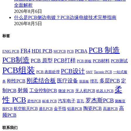
全面解析
2026年8月6日
什么是PCB侧边电镀？PCB边缘电镀技术完整指南
2026年8月5日
标签
PCB 制造
FR4
HDI PCB
PCBA
ENIG PCB
MCPCB
PCB
PCB制造
PCB打样
PCB 原型
PCB材料
PCB测试
PCB 拼板
PCB组装
PCB设计
PCB 表面处理
Taconic PCB
一站式服
SMT
刚柔结合板
医疗设备
多层PCB
定
刚性PCB
埋孔
务
双面板
柔
射频
制PCB
工业控制PCB
无人机PCB
微波 PCB
机器人PCB
性 PCB
罗杰斯PCB
汽车电子
盲孔
柔性PCB
标准 PCB
聚酰亚
高
陶瓷PCB
航空航天PCB
金手指
铝基PCB
高速PCB
胺PCB
通孔PCB
频PCB
联系我们