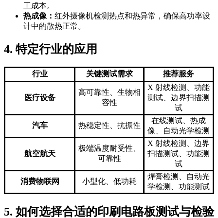
工成本。
热成像：
红外摄像机检测热点和热异常，确保高功率设
计中的散热正常。
4. 特定行业的应用
行业
关键测试需求
推荐服务
X 射线检测、功能
高可靠性、生物相
医疗设备
测试、边界扫描测
容性
试
在线测试、热成
汽车
热稳定性、抗振性
像、自动光学检测
X 射线检测、边界
极端温度耐受性、
航空航天
扫描测试、功能测
可靠性
试
焊膏检测、自动光
消费物联网
小型化、低功耗
学检测、功能测试
5. 如何选择合适的印刷电路板测试与检验