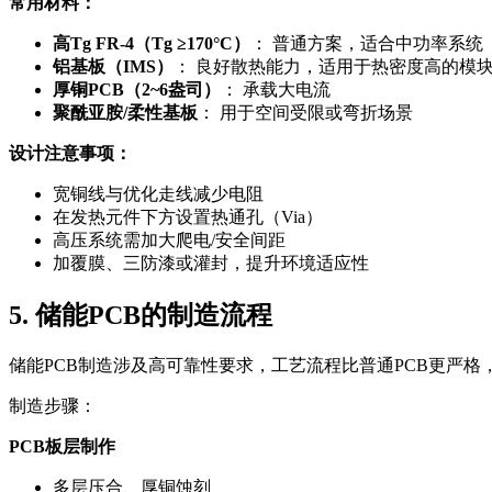
常用材料：
高Tg FR-4（Tg ≥170°C）
： 普通方案，适合中功率系统
铝基板（IMS）
： 良好散热能力，适用于热密度高的模
厚铜PCB（2~6盎司）
： 承载大电流
聚酰亚胺/柔性基板
： 用于空间受限或弯折场景
设计注意事项：
宽铜线与优化走线减少电阻
在发热元件下方设置热通孔（Via）
高压系统需加大爬电/安全间距
加覆膜、三防漆或灌封，提升环境适应性
5. 储能PCB的制造流程
储能PCB制造涉及高可靠性要求，工艺流程比普通PCB更严格
制造步骤：
PCB板层制作
多层压合、厚铜蚀刻