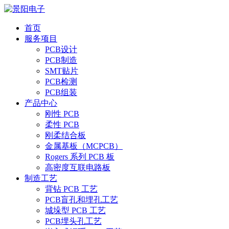
首页
服务项目
PCB设计
PCB制造
SMT贴片
PCB检测
PCB组装
产品中心
刚性 PCB
柔性 PCB
刚柔结合板
金属基板（MCPCB）
Rogers 系列 PCB 板
高密度互联电路板
制造工艺
背钻 PCB 工艺
PCB盲孔和埋孔工艺
城垛型 PCB 工艺
PCB埋头孔工艺