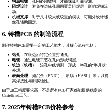
铜层电镀
：孔内必须镀铜，才能保证可靠导通。
阻焊设计
：避免在边缘孔周围覆盖阻焊层，影响焊锡流
动。
机械支撑
：对于尺寸较大或较重的模块，可额外设计螺
丝孔辅助固定。
6. 铸槽PCB 的制造流程
制作铸槽PCB需要一定的工艺能力，其核心流程包括：
钻孔
：在板边沿特定位置打通孔。
电镀
：通过电镀工艺在孔内形成铜层。
铣边（铣槽）
：沿孔中线切割，形成一半孔的“半月状”
外观。
表面处理
：如沉金（ENIG）、喷锡（HASL）等，以提
高焊接性与耐腐蚀性。
由于加工精度要求高，不是所有PCB厂家都能提供稳定的
Castellated工艺。
7. 2025年铸槽PCB价格参考