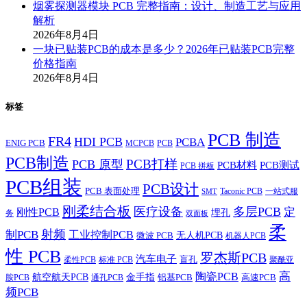
烟雾探测器模块 PCB 完整指南：设计、制造工艺与应用
解析
2026年8月4日
一块已贴装PCB的成本是多少？2026年已贴装PCB完整
价格指南
2026年8月4日
标签
PCB 制造
FR4
HDI PCB
PCBA
ENIG PCB
MCPCB
PCB
PCB制造
PCB打样
PCB 原型
PCB材料
PCB测试
PCB 拼板
PCB组装
PCB设计
PCB 表面处理
Taconic PCB
一站式服
SMT
刚柔结合板
医疗设备
多层PCB
定
刚性PCB
埋孔
务
双面板
柔
射频
制PCB
工业控制PCB
无人机PCB
微波 PCB
机器人PCB
性 PCB
罗杰斯PCB
汽车电子
盲孔
柔性PCB
标准 PCB
聚酰亚
高
陶瓷PCB
航空航天PCB
金手指
铝基PCB
高速PCB
胺PCB
通孔PCB
频PCB