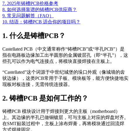
7. 2025年铸槽PCB价格参考
8. 如何选择靠谱的铸槽PCB供应商？
9. 常见问题解答（FAQ）
10. 结语：铸槽PCB 适合你的项目吗？
1. 什么是铸槽PCB？
Castellated PCB（中文通常称作“铸槽PCB”或“半孔PCB”）是
指在电路板边缘加工出半圆形的金属镀层孔（即“半孔”），这
些孔可以作为电气连接点，将模块直接焊接在主板上。
“Castellated”这个词源于中世纪城堡的垛口外观（像城墙的齿
状边缘），这类PCB常用于子板、模块板等，能方便快捷地实
现板对板连接，无需传统连接器。
2. 铸槽PCB 是如何工作的？
铸槽PCB 模块设计用于焊接到更大的主板（motherboard）
上。其边缘的半孔已做铜镀层，可与主板上对应的焊盘对齐。
在SMT贴装过程中，主板上涂布焊膏，再将模块通过回流焊
方式焊接固定。