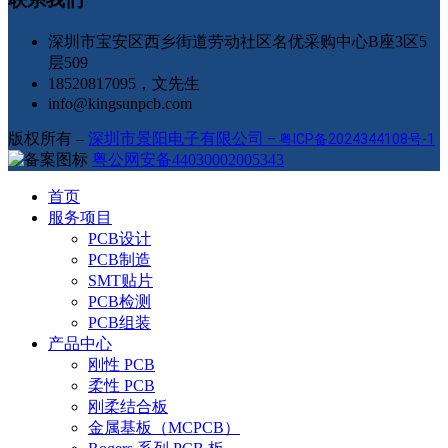
深圳市宝安区西乡街道劳动社区名优采购中心B座3区5
层509
18520817095，文先生
info@kingsunpcb.com
版权所有 –
深圳市景阳电子有限公司
–
粤ICP备2024344108号-1
粤公网安备44030002005343
首页
服务项目
PCB设计
PCB制造
SMT贴片
PCB检测
PCB组装
产品中心
刚性 PCB
柔性 PCB
刚柔结合板
金属基板（MCPCB）