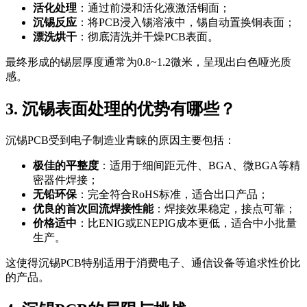
活化处理
：通过前浸和活化液激活铜面；
沉锡反应
：将PCB浸入锡溶液中，锡自动置换铜表面；
漂洗烘干
：彻底清洗并干燥PCB表面。
最终形成的锡层厚度通常为0.8~1.2微米，呈现出白色哑光质
感。
3. 沉锡表面处理的优势有哪些？
沉锡PCB受到电子制造业青睐的原因主要包括：
极佳的平整度
：适用于细间距元件、BGA、微BGA等精
密器件焊接；
无铅环保
：完全符合RoHS标准，适合出口产品；
优良的首次回流焊接性能
：焊接效果稳定，接点可靠；
价格适中
：比ENIG或ENEPIG成本更低，适合中小批量
生产。
这使得沉锡PCB特别适用于消费电子、通信设备等追求性价比
的产品。