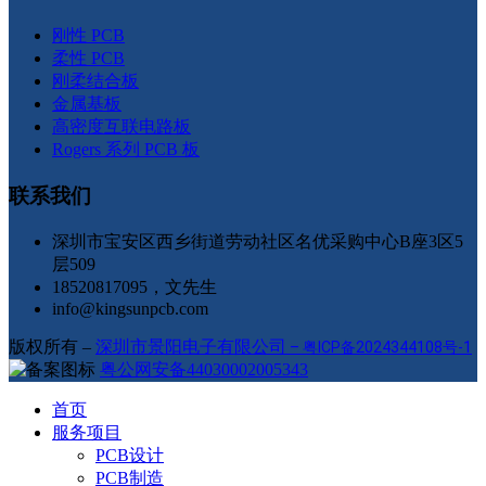
刚性 PCB
柔性 PCB
刚柔结合板
金属基板
高密度互联电路板
Rogers 系列 PCB 板
联系我们
深圳市宝安区西乡街道劳动社区名优采购中心B座3区5
层509
18520817095，文先生
info@kingsunpcb.com
版权所有 –
深圳市景阳电子有限公司
–
粤ICP备2024344108号-1
粤公网安备44030002005343
首页
服务项目
PCB设计
PCB制造