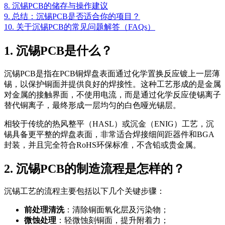
8. 沉锡PCB的储存与操作建议
9. 总结：沉锡PCB是否适合你的项目？
10. 关于沉锡PCB的常见问题解答（FAQs）
1. 沉锡PCB是什么？
沉锡PCB是指在PCB铜焊盘表面通过化学置换反应镀上一层薄
锡，以保护铜面并提供良好的焊接性。这种工艺形成的是金属
对金属的接触界面，不使用电流，而是通过化学反应使锡离子
替代铜离子，最终形成一层均匀的白色哑光锡层。
相较于传统的热风整平（HASL）或沉金（ENIG）工艺，沉
锡具备更平整的焊盘表面，非常适合焊接细间距器件和BGA
封装，并且完全符合RoHS环保标准，不含铅或贵金属。
2. 沉锡PCB的制造流程是怎样的？
沉锡工艺的流程主要包括以下几个关键步骤：
前处理清洗
：清除铜面氧化层及污染物；
微蚀处理
：轻微蚀刻铜面，提升附着力；