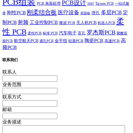
PCB组装
PCB设计
PCB 表面处理
Taconic PCB
一站式服
SMT
刚柔结合板
医疗设备
多层PCB
定
刚性PCB
埋孔
务
双面板
柔
射频
制PCB
工业控制PCB
无人机PCB
微波 PCB
机器人PCB
性 PCB
罗杰斯PCB
汽车电子
盲孔
柔性PCB
标准 PCB
聚酰亚
高
陶瓷PCB
航空航天PCB
金手指
铝基PCB
高速PCB
胺PCB
通孔PCB
频PCB
联系我们
联系人
业务范围
联系方式
邮箱
业务描述