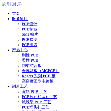
首页
服务项目
PCB设计
PCB制造
SMT贴片
PCB检测
PCB组装
产品中心
刚性 PCB
柔性 PCB
刚柔结合板
金属基板（MCPCB）
Rogers 系列 PCB 板
高密度互联电路板
制造工艺
背钻 PCB 工艺
PCB盲孔和埋孔工艺
城垛型 PCB 工艺
PCB埋头孔工艺