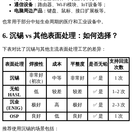
通信设备
：路由器、Wi-Fi模块、IoT设备等；
电脑周边产品
：键盘、鼠标、接口扩展板等。
也常用于部分中短生命周期的医疗和工业设备中。
6. 沉锡 vs 其他表面处理：如何选择？
下表对比了沉锡与其他主流表面处理工艺的差异：
支持回流
表面处理
焊接性
成本
平整度
是否无铅
次数
非常好
沉锡
中等
非常好
✅ 是
1 次
（初次）
无铅
低
较差
较差
✅ 是
1–2 次
HASL
沉金
极好
高
极好
✅ 是
2–3 次
（ENIG）
良好
低
良好
✅ 是
1 次
OSP
推荐使用沉锡的场景包括：