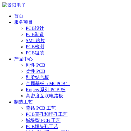
首页
服务项目
PCB设计
PCB制造
SMT贴片
PCB检测
PCB组装
产品中心
刚性 PCB
柔性 PCB
刚柔结合板
金属基板（MCPCB）
Rogers 系列 PCB 板
高密度互联电路板
制造工艺
背钻 PCB 工艺
PCB盲孔和埋孔工艺
城垛型 PCB 工艺
PCB埋头孔工艺