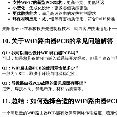
支持WiFi 7的新型PCB结构
：更高带宽、更低延迟
小型化
、集成化设计：更紧凑但功能更强
更优散热能力
：满足高速路由的发热控制需求
环保材料应用
：减少铅等有害物质使用，符合RoHS标准
景阳电子 正在积极投资先进制程技术，助力客户快速适配下一
10. 关于WiFi路由器PCB的常见问题解答（
Q1：我可以自己设计WiFi路由器PCB吗？
可以，如果您具备射频与嵌入式系统开发经验。但量产建议与
Q2：WiFi路由器PCB的使用寿命是多少？
一般为5–8年，取决于环境与电源稳定性。
Q3：导致路由器PCB故障的常见原因有哪些？
过热、焊接不良、静电击穿、材料品质差等。
11. 总结：如何选择合适的WiFi路由器PC
一个高质量的WiFi路由器PCB能有效保障网络传输速度、