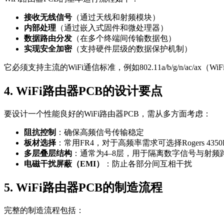
接收无线信号
（通过天线和射频模块）
内部处理
（通过嵌入式固件和微处理器）
数据路由分发
（在多个终端间传输数据包）
实现安全加密
（支持硬件层级的数据保护机制）
它必须支持主流的WiFi通信标准，例如802.11a/b/g/n/ac/ax（WiF
4. WiFi路由器PCB的设计要点
要设计一个性能良好的WiFi路由器PCB，需从多方面考虑：
阻抗控制
：确保高频信号传输稳定
板材选择
：常用FR4，对于高频率需求可选择Rogers 4350
多层叠层结构
：通常为4–8层，用于隔离数字信号与射频
电磁干扰屏蔽（EMI）
：防止各部分间互相干扰
5. WiFi路由器PCB的制造流程
完整的制造流程包括：