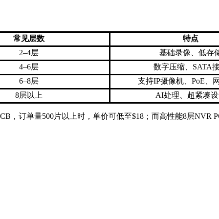
常见层数
特点
2–4层
基础录像、低存
4–6层
数字压缩、SATA
6–8层
支持IP摄像机、PoE、
8层以上
AI处理、超紧凑设
CB，订单量500片以上时，单价可低至$18；而高性能8层NVR 