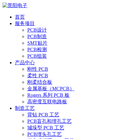
首页
服务项目
PCB设计
PCB制造
SMT贴片
PCB检测
PCB组装
产品中心
刚性 PCB
柔性 PCB
刚柔结合板
金属基板（MCPCB）
Rogers 系列 PCB 板
高密度互联电路板
制造工艺
背钻 PCB 工艺
PCB盲孔和埋孔工艺
城垛型 PCB 工艺
PCB埋头孔工艺