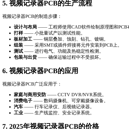
5. 视频记录器PCB的生产流程
视频记录器PCB的制造步骤：
设计与布局
—— 工程师使用CAD软件绘制原理图和PCB
打样
—— 小批量试产以测试性能。
板材加工
—— 铜层叠加、蚀刻、钻孔、镀铜。
组装
—— 采用SMT或插件焊接将元件安装到PCB上。
测试
—— 进行电气、功能及热稳定性检测。
包装与出货
—— 确保运输过程中不受损坏。
6. 视频记录器PCB的应用
视频记录器PCB广泛应用于：
家庭与商用安防
—— CCTV DVR/NVR系统。
消费电子
—— 数码摄像机、可穿戴摄像设备。
汽车
—— 行车记录仪、后视镜记录器。
工业
—— 生产线监控、安全记录系统。
7. 2025年视频记录器PCB的价格