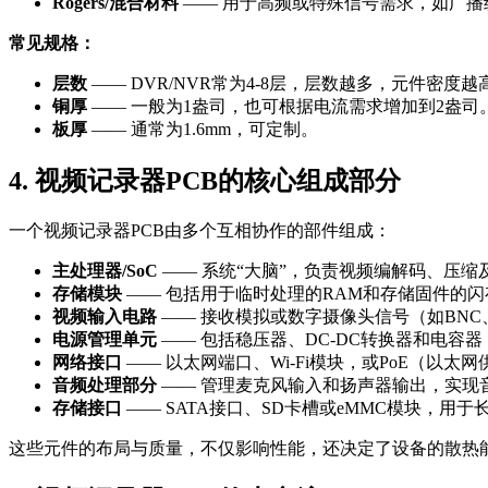
Rogers/混合材料
—— 用于高频或特殊信号需求，如广播
常见规格：
层数
—— DVR/NVR常为4-8层，层数越多，元件密度越
铜厚
—— 一般为1盎司，也可根据电流需求增加到2盎司
板厚
—— 通常为1.6mm，可定制。
4. 视频记录器PCB的核心组成部分
一个视频记录器PCB由多个互相协作的部件组成：
主处理器/SoC
—— 系统“大脑”，负责视频编解码、压缩
存储模块
—— 包括用于临时处理的RAM和存储固件的闪
视频输入电路
—— 接收模拟或数字摄像头信号（如BNC、
电源管理单元
—— 包括稳压器、DC-DC转换器和电容
网络接口
—— 以太网端口、Wi-Fi模块，或PoE（以太
音频处理部分
—— 管理麦克风输入和扬声器输出，实现
存储接口
—— SATA接口、SD卡槽或eMMC模块，用
这些元件的布局与质量，不仅影响性能，还决定了设备的散热