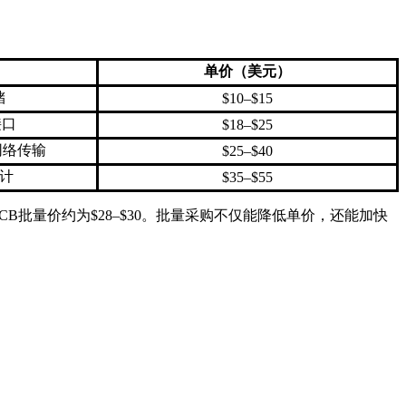
单价（美元）
储
$10–$15
接口
$18–$25
网络传输
$25–$40
计
$35–$55
PCB批量价约为$28–$30。批量采购不仅能降低单价，还能加快