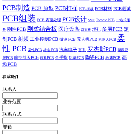
PCB制造
PCB打样
PCB 原型
PCB材料
PCB测试
PCB 拼板
PCB组装
PCB设计
PCB 表面处理
Taconic PCB
一站式服
SMT
刚柔结合板
医疗设备
多层PCB
定
刚性PCB
埋孔
务
双面板
柔
射频
制PCB
工业控制PCB
无人机PCB
微波 PCB
机器人PCB
性 PCB
罗杰斯PCB
汽车电子
盲孔
柔性PCB
标准 PCB
聚酰亚
高
陶瓷PCB
航空航天PCB
金手指
铝基PCB
高速PCB
胺PCB
通孔PCB
频PCB
联系我们
联系人
业务范围
联系方式
邮箱