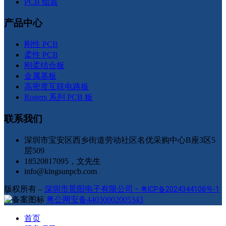
PCB 组装
产品中心
刚性 PCB
柔性 PCB
刚柔结合板
金属基板
高密度互联电路板
Rogers 系列 PCB 板
联系我们
深圳市宝安区西乡街道劳动社区名优采购中心B座3区5
层509
18520817095，文先生
info@kingsunpcb.com
版权所有 –
深圳市景阳电子有限公司
–
粤ICP备2024344108号-1
粤公网安备44030002005343
首页