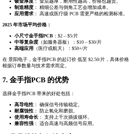
镀金厚度
： 金层越厚，耐用性越高，价格也越贵。
制造精度
： 精细公差与倒角工艺会增加成本。
应用需求
： 高速或医疗级 PCB 需更严格的检测标准。
2025 年市场平均价格：
小尺寸金手指PCB
：$2 – $5/片
中等复杂度
（如服务器板）：$10 – $30/片
高端应用
（医疗或航天）：$50+/片
在 景阳电子，金手指PCB 的起订价 低至 $2.50/片，具体价格
根据订单数量与技术需求而定。
7. 金手指PCB 的优势
选择金手指PCB 带来的好处包括：
高导电性
： 确保信号传输稳定。
耐腐蚀性
： 防止氧化和磨损。
使用寿命长
： 支持上千次插拔循环。
兼容性强
： 适合高速与高频信号应用。