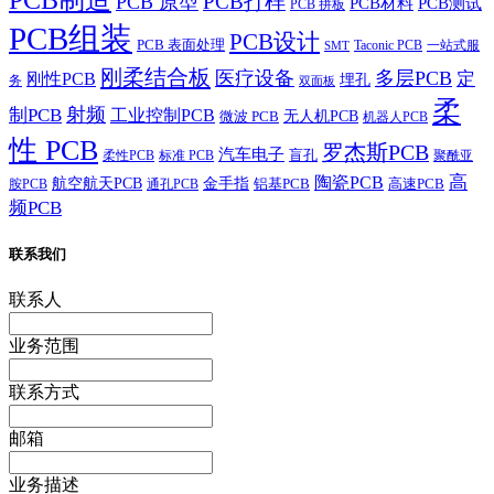
PCB打样
PCB 原型
PCB材料
PCB测试
PCB 拼板
PCB组装
PCB设计
PCB 表面处理
Taconic PCB
一站式服
SMT
刚柔结合板
医疗设备
多层PCB
定
刚性PCB
埋孔
务
双面板
柔
射频
制PCB
工业控制PCB
无人机PCB
微波 PCB
机器人PCB
性 PCB
罗杰斯PCB
汽车电子
盲孔
柔性PCB
标准 PCB
聚酰亚
高
陶瓷PCB
航空航天PCB
金手指
铝基PCB
高速PCB
胺PCB
通孔PCB
频PCB
联系我们
联系人
业务范围
联系方式
邮箱
业务描述