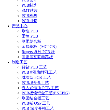
PCB设计
PCB制造
SMT贴片
PCB检测
PCB组装
产品中心
刚性 PCB
柔性 PCB
刚柔结合板
金属基板（MCPCB）
Rogers 系列 PCB 板
高密度互联电路板
制造工艺
背钻 PCB 工艺
PCB盲孔和埋孔工艺
城垛型 PCB 工艺
PCB埋头孔工艺
嵌入式铜币 PCB 工艺
PCB板镍钯金工艺(ENEPIG)
刚柔结合板工艺
PCB板 OSP 工艺
PCB 深度开槽工艺