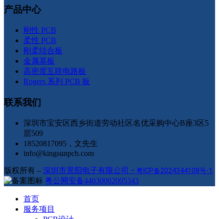
产品中心
刚性 PCB
柔性 PCB
刚柔结合板
金属基板
高密度互联电路板
Rogers 系列 PCB 板
联系我们
深圳市宝安区西乡街道劳动社区名优采购中心B座3区5
层509
18520817095，文先生
info@kingsunpcb.com
版权所有 –
深圳市景阳电子有限公司
–
粤ICP备2024344108号-1
粤公网安备44030002005343
首页
服务项目