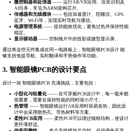
微控制器和处理器
—— 运行AR/VR应用、语音识别及
AI任务，常见为ARM架构芯片。
传感器和无线模块
—— 包括加速度计、陀螺仪、GPS、
蓝牙、Wi-Fi等，实现实时导航与通信。
电源管理系统
—— 提供能效优化，避免过热并保持性能
稳定。
显示驱动器
—— 控制镜片中的投影或微型显示屏。
通过将这些元件集成在同一电路板上，智能眼镜PCB设计 能
够支持免提导航、实时翻译和手势操作等功能。
3. 智能眼镜PCB的设计要点
设计一块 智能眼镜PCB 充满挑战，主要包括：
小型化与轻量化
—— 在可穿戴PCB设计中，每一毫米都
很重要，需要在保持性能的同时缩小尺寸。
热管理
—— 智能眼镜运行AR应用时容易发热，因此设
计中会采用散热孔、导热材料等方案。
柔性PCB应用
—— 柔性PCB可以绕过镜框结构，使设计
更纤薄舒适。
信号完整性
—— 多个无线模块共存时，必须避免蓝牙、