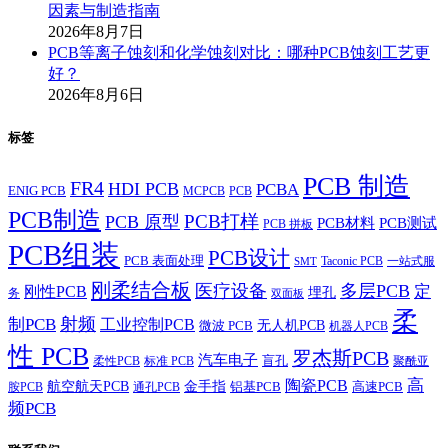
因素与制造指南
2026年8月7日
PCB等离子蚀刻和化学蚀刻对比：哪种PCB蚀刻工艺更
好？
2026年8月6日
标签
PCB 制造
FR4
HDI PCB
PCBA
ENIG PCB
MCPCB
PCB
PCB制造
PCB打样
PCB 原型
PCB材料
PCB测试
PCB 拼板
PCB组装
PCB设计
PCB 表面处理
Taconic PCB
一站式服
SMT
刚柔结合板
医疗设备
多层PCB
定
刚性PCB
埋孔
务
双面板
柔
射频
制PCB
工业控制PCB
无人机PCB
微波 PCB
机器人PCB
性 PCB
罗杰斯PCB
汽车电子
盲孔
柔性PCB
标准 PCB
聚酰亚
高
陶瓷PCB
航空航天PCB
金手指
铝基PCB
高速PCB
胺PCB
通孔PCB
频PCB