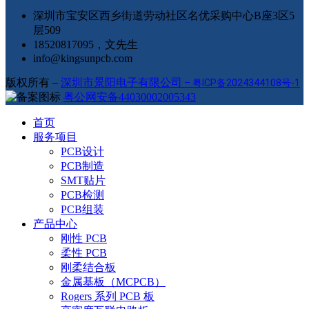
深圳市宝安区西乡街道劳动社区名优采购中心B座3区5
层509
18520817095，文先生
info@kingsunpcb.com
版权所有 –
深圳市景阳电子有限公司
–
粤ICP备2024344108号-1
粤公网安备44030002005343
首页
服务项目
PCB设计
PCB制造
SMT贴片
PCB检测
PCB组装
产品中心
刚性 PCB
柔性 PCB
刚柔结合板
金属基板（MCPCB）
Rogers 系列 PCB 板