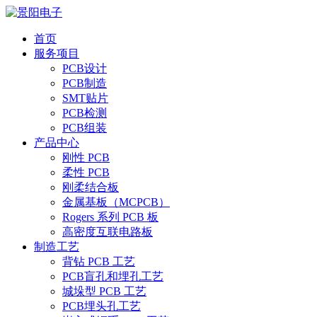
首页
服务项目
PCB设计
PCB制造
SMT贴片
PCB检测
PCB组装
产品中心
刚性 PCB
柔性 PCB
刚柔结合板
金属基板（MCPCB）
Rogers 系列 PCB 板
高密度互联电路板
制造工艺
背钻 PCB 工艺
PCB盲孔和埋孔工艺
城垛型 PCB 工艺
PCB埋头孔工艺