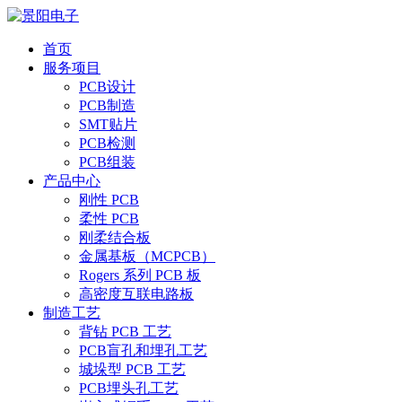
首页
服务项目
PCB设计
PCB制造
SMT贴片
PCB检测
PCB组装
产品中心
刚性 PCB
柔性 PCB
刚柔结合板
金属基板（MCPCB）
Rogers 系列 PCB 板
高密度互联电路板
制造工艺
背钻 PCB 工艺
PCB盲孔和埋孔工艺
城垛型 PCB 工艺
PCB埋头孔工艺