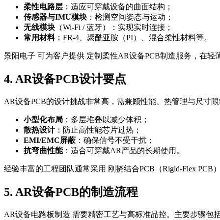
柔性电路层
：适应可穿戴设备的曲面结构；
传感器与IMU模块
：检测空间姿态与运动；
无线模块
（Wi-Fi / 蓝牙）：实现实时连接；
常用材料
：FR-4、聚酰亚胺（PI）、混合柔性材料等。
景阳电子 可为客户提供 定制柔性AR设备PCB制造服务，在
4. AR设备PCB设计要点
AR设备PCB的设计挑战非常高，需兼顾性能、热管理与尺寸
小型化布局
：多层堆叠以减少体积；
散热设计
：防止高性能芯片过热；
EMI/EMC屏蔽
：确保信号不受干扰；
抗弯曲性能
：适合可穿戴AR产品的长期使用。
经验丰富的工程团队通常采用 刚挠结合PCB（Rigid-Flex P
5. AR设备PCB的制造流程
AR设备电路板制造 需要精密工艺与高标准品控。主要步骤包