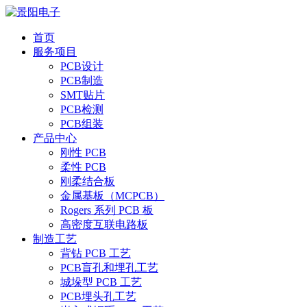
首页
服务项目
PCB设计
PCB制造
SMT贴片
PCB检测
PCB组装
产品中心
刚性 PCB
柔性 PCB
刚柔结合板
金属基板（MCPCB）
Rogers 系列 PCB 板
高密度互联电路板
制造工艺
背钻 PCB 工艺
PCB盲孔和埋孔工艺
城垛型 PCB 工艺
PCB埋头孔工艺