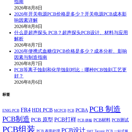
指南
2026年8月8日
2026年开关电源PCB价格是多少？开关电源PCB成本影
响因素详解
2026年8月8日
什么是超声探头 PCB？超声探头PCB设计、材料与应用
解析
2026年8月7日
2026年便携式血糖仪PCB价格是多少？成本分析、影响
因素与制造指南
2026年8月7日
PCB等离子蚀刻和化学蚀刻对比：哪种PCB蚀刻工艺更
好？
2026年8月6日
标签
PCB 制造
FR4
HDI PCB
PCBA
ENIG PCB
MCPCB
PCB
PCB制造
PCB打样
PCB 原型
PCB材料
PCB测试
PCB 拼板
PCB组装
PCB设计
PCB 表面处理
Taconic PCB
一站式服
SMT