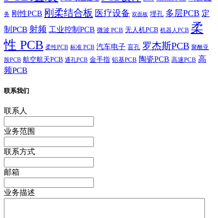
刚柔结合板
医疗设备
多层PCB
定
刚性PCB
埋孔
务
双面板
柔
射频
制PCB
工业控制PCB
无人机PCB
微波 PCB
机器人PCB
性 PCB
罗杰斯PCB
汽车电子
盲孔
柔性PCB
标准 PCB
聚酰亚
高
陶瓷PCB
航空航天PCB
金手指
铝基PCB
高速PCB
胺PCB
通孔PCB
频PCB
联系我们
联系人
业务范围
联系方式
邮箱
业务描述