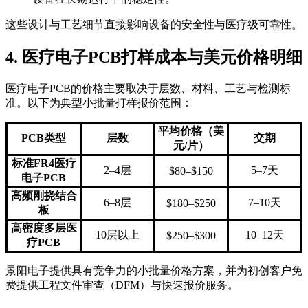
这些设计与工艺细节直接影响设备的安全性与医疗级可靠性。
4. 医疗电子PCB打样成本与美元价格明细
医疗电子PCB的价格主要取决于层数、材料、工艺与检测标
准。以下为典型小批量打样报价范围：
平均价格（美
PCB类型
层数
交期
元/片）
标准FR4医疗
2–4层
5–7天
$80–$150
电子PCB
高频刚挠结合
6–8层
7–10天
$180–$250
板
高密度多层医
10层以上
10–12天
$250–$300
疗PCB
景阳电子提供具有竞争力的小批量价格方案，并为初创客户免
费提供工程文件审查（DFM）与快速报价服务。