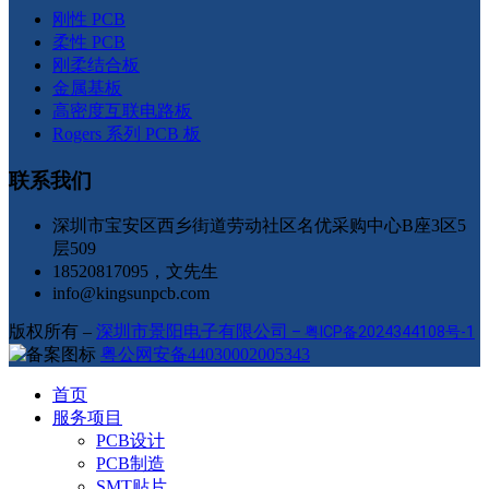
刚性 PCB
柔性 PCB
刚柔结合板
金属基板
高密度互联电路板
Rogers 系列 PCB 板
联系我们
深圳市宝安区西乡街道劳动社区名优采购中心B座3区5
层509
18520817095，文先生
info@kingsunpcb.com
版权所有 –
深圳市景阳电子有限公司
–
粤ICP备2024344108号-1
粤公网安备44030002005343
首页
服务项目
PCB设计
PCB制造
SMT贴片