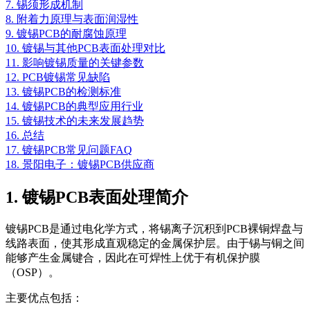
7. 锡须形成机制
8. 附着力原理与表面润湿性
9. 镀锡PCB的耐腐蚀原理
10. 镀锡与其他PCB表面处理对比
11. 影响镀锡质量的关键参数
12. PCB镀锡常见缺陷
13. 镀锡PCB的检测标准
14. 镀锡PCB的典型应用行业
15. 镀锡技术的未来发展趋势
16. 总结
17. 镀锡PCB常见问题FAQ
18. 景阳电子：镀锡PCB供应商
1. 镀锡PCB表面处理简介
镀锡PCB是通过电化学方式，将锡离子沉积到PCB裸铜焊盘与
线路表面，使其形成直观稳定的金属保护层。由于锡与铜之间
能够产生金属键合，因此在可焊性上优于有机保护膜
（OSP）。
主要优点包括：