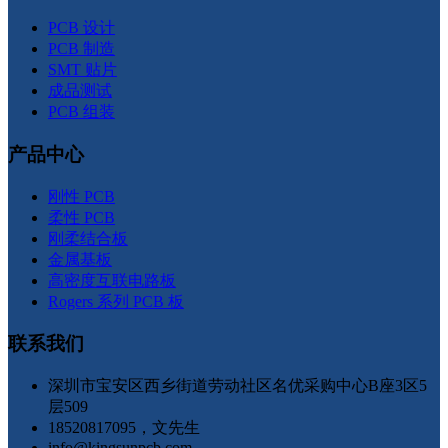
PCB 设计
PCB 制造
SMT 贴片
成品测试
PCB 组装
产品中心
刚性 PCB
柔性 PCB
刚柔结合板
金属基板
高密度互联电路板
Rogers 系列 PCB 板
联系我们
深圳市宝安区西乡街道劳动社区名优采购中心B座3区5
层509
18520817095，文先生
info@kingsunpcb.com