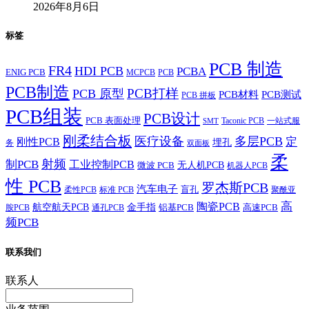
2026年8月6日
标签
PCB 制造
FR4
HDI PCB
PCBA
ENIG PCB
MCPCB
PCB
PCB制造
PCB打样
PCB 原型
PCB材料
PCB测试
PCB 拼板
PCB组装
PCB设计
PCB 表面处理
Taconic PCB
一站式服
SMT
刚柔结合板
医疗设备
多层PCB
定
刚性PCB
埋孔
务
双面板
柔
射频
制PCB
工业控制PCB
无人机PCB
微波 PCB
机器人PCB
性 PCB
罗杰斯PCB
汽车电子
盲孔
柔性PCB
标准 PCB
聚酰亚
高
陶瓷PCB
航空航天PCB
金手指
铝基PCB
高速PCB
胺PCB
通孔PCB
频PCB
联系我们
联系人