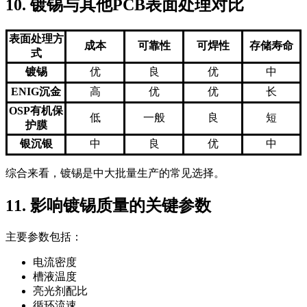
10. 镀锡与其他PCB表面处理对比
表面处理方
成本
可靠性
可焊性
存储寿命
式
镀锡
优
良
优
中
ENIG沉金
高
优
优
长
OSP有机保
低
一般
良
短
护膜
银沉银
中
良
优
中
综合来看，镀锡是中大批量生产的常见选择。
11. 影响镀锡质量的关键参数
主要参数包括：
电流密度
槽液温度
亮光剂配比
循环流速