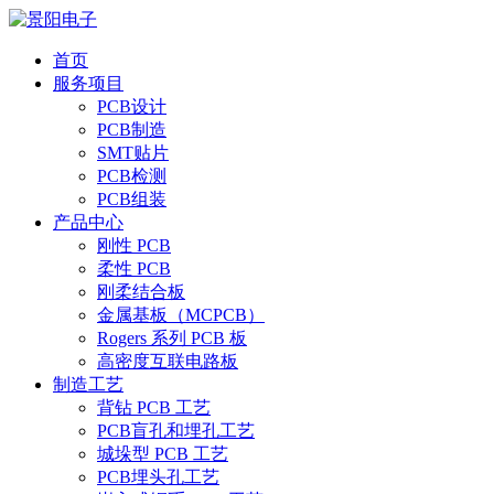
首页
服务项目
PCB设计
PCB制造
SMT贴片
PCB检测
PCB组装
产品中心
刚性 PCB
柔性 PCB
刚柔结合板
金属基板（MCPCB）
Rogers 系列 PCB 板
高密度互联电路板
制造工艺
背钻 PCB 工艺
PCB盲孔和埋孔工艺
城垛型 PCB 工艺
PCB埋头孔工艺