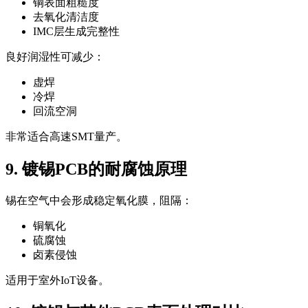
铜表面粗糙度
去氧化清洁度
IMC层生成完整性
良好润湿性可减少：
虚焊
冷焊
回流空洞
非常适合高速SMT量产。
9. 镀锡PCB的耐腐蚀原理
锡在空气中会形成稳定氧化膜，阻隔：
铜氧化
硫腐蚀
卤素侵蚀
适用于室外IoT设备。