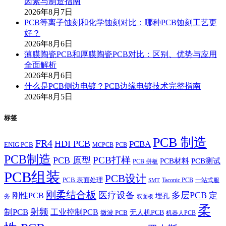
因素与制造指南
2026年8月7日
PCB等离子蚀刻和化学蚀刻对比：哪种PCB蚀刻工艺更
好？
2026年8月6日
薄膜陶瓷PCB和厚膜陶瓷PCB对比：区别、优势与应用
全面解析
2026年8月6日
什么是PCB侧边电镀？PCB边缘电镀技术完整指南
2026年8月5日
标签
PCB 制造
FR4
HDI PCB
PCBA
ENIG PCB
MCPCB
PCB
PCB制造
PCB打样
PCB 原型
PCB材料
PCB测试
PCB 拼板
PCB组装
PCB设计
PCB 表面处理
Taconic PCB
一站式服
SMT
刚柔结合板
医疗设备
多层PCB
定
刚性PCB
埋孔
务
双面板
柔
射频
制PCB
工业控制PCB
无人机PCB
微波 PCB
机器人PCB