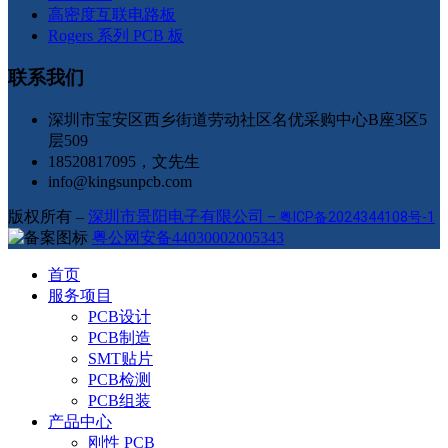
高密度互联电路板
Rogers 系列 PCB 板
联系我们
深圳市宝安区西乡街道劳动社区名优采购中心B座3区5
层509
18520817095，文先生
info@kingsunpcb.com
版权所有 –
深圳市景阳电子有限公司
–
粤ICP备2024344108号-1
粤公网安备44030002005343
首页
服务项目
PCB设计
PCB制造
SMT贴片
PCB检测
PCB组装
产品中心
刚性 PCB