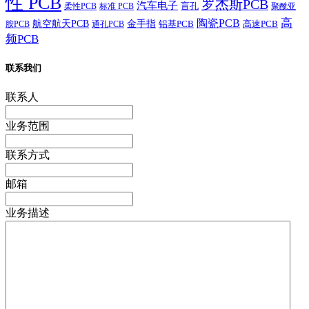
性 PCB
罗杰斯PCB
汽车电子
盲孔
柔性PCB
标准 PCB
聚酰亚
高
陶瓷PCB
航空航天PCB
金手指
铝基PCB
高速PCB
胺PCB
通孔PCB
频PCB
联系我们
联系人
业务范围
联系方式
邮箱
业务描述