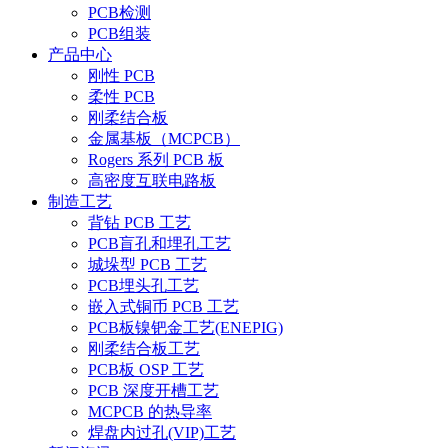
PCB检测
PCB组装
产品中心
刚性 PCB
柔性 PCB
刚柔结合板
金属基板（MCPCB）
Rogers 系列 PCB 板
高密度互联电路板
制造工艺
背钻 PCB 工艺
PCB盲孔和埋孔工艺
城垛型 PCB 工艺
PCB埋头孔工艺
嵌入式铜币 PCB 工艺
PCB板镍钯金工艺(ENEPIG)
刚柔结合板工艺
PCB板 OSP 工艺
PCB 深度开槽工艺
MCPCB 的热导率
焊盘内过孔(VIP)工艺