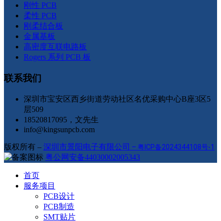
刚性 PCB
柔性 PCB
刚柔结合板
金属基板
高密度互联电路板
Rogers 系列 PCB 板
联系我们
深圳市宝安区西乡街道劳动社区名优采购中心B座3区5
层509
18520817095，文先生
info@kingsunpcb.com
版权所有 –
深圳市景阳电子有限公司
–
粤ICP备2024344108号-1
粤公网安备44030002005343
首页
服务项目
PCB设计
PCB制造
SMT贴片