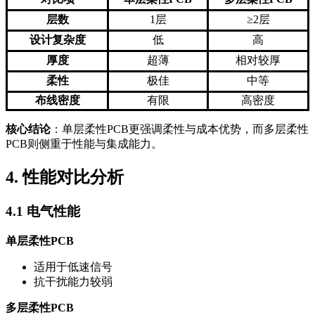
层数
1层
≥2层
设计复杂度
低
高
厚度
超薄
相对较厚
柔性
极佳
中等
布线密度
有限
高密度
核心结论
：单层柔性PCB更强调柔性与成本优势，而多层柔性
PCB则侧重于性能与集成能力。
4. 性能对比分析
4.1 电气性能
单层柔性PCB
适用于低速信号
抗干扰能力较弱
多层柔性PCB