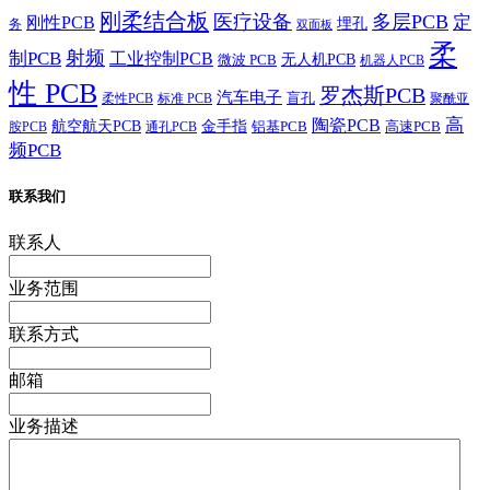
刚柔结合板
医疗设备
多层PCB
定
刚性PCB
埋孔
务
双面板
柔
射频
制PCB
工业控制PCB
无人机PCB
微波 PCB
机器人PCB
性 PCB
罗杰斯PCB
汽车电子
盲孔
柔性PCB
标准 PCB
聚酰亚
高
陶瓷PCB
航空航天PCB
金手指
铝基PCB
高速PCB
胺PCB
通孔PCB
频PCB
联系我们
联系人
业务范围
联系方式
邮箱
业务描述