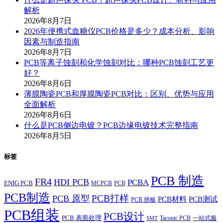
解析
2026年8月7日
2026年便携式血糖仪PCB价格是多少？成本分析、影响
因素与制造指南
2026年8月7日
PCB等离子蚀刻和化学蚀刻对比：哪种PCB蚀刻工艺更
好？
2026年8月6日
薄膜陶瓷PCB和厚膜陶瓷PCB对比：区别、优势与应用
全面解析
2026年8月6日
什么是PCB侧边电镀？PCB边缘电镀技术完整指南
2026年8月5日
标签
PCB 制造
FR4
HDI PCB
PCBA
ENIG PCB
MCPCB
PCB
PCB制造
PCB打样
PCB 原型
PCB材料
PCB测试
PCB 拼板
PCB组装
PCB设计
PCB 表面处理
Taconic PCB
一站式服
SMT