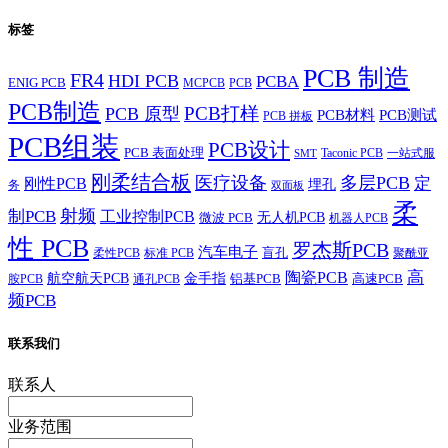
标签
PCB 制造
FR4
HDI PCB
PCBA
ENIG PCB
MCPCB
PCB
PCB制造
PCB打样
PCB 原型
PCB材料
PCB测试
PCB 拼板
PCB组装
PCB设计
PCB 表面处理
Taconic PCB
一站式服
SMT
刚柔结合板
医疗设备
多层PCB
定
刚性PCB
埋孔
务
双面板
柔
射频
制PCB
工业控制PCB
无人机PCB
微波 PCB
机器人PCB
性 PCB
罗杰斯PCB
汽车电子
盲孔
柔性PCB
标准 PCB
聚酰亚
高
陶瓷PCB
航空航天PCB
金手指
铝基PCB
高速PCB
胺PCB
通孔PCB
频PCB
联系我们
联系人
业务范围