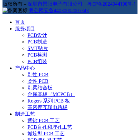
版权所有 –
深圳市景阳电子有限公司
–
粤ICP备2024344108号-1
粤公网安备44030002005343
首页
服务项目
PCB设计
PCB制造
SMT贴片
PCB检测
PCB组装
产品中心
刚性 PCB
柔性 PCB
刚柔结合板
金属基板（MCPCB）
Rogers 系列 PCB 板
高密度互联电路板
制造工艺
背钻 PCB 工艺
PCB盲孔和埋孔工艺
城垛型 PCB 工艺