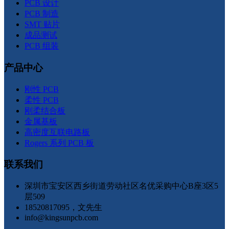
PCB 设计
PCB 制造
SMT 贴片
成品测试
PCB 组装
产品中心
刚性 PCB
柔性 PCB
刚柔结合板
金属基板
高密度互联电路板
Rogers 系列 PCB 板
联系我们
深圳市宝安区西乡街道劳动社区名优采购中心B座3区5
层509
18520817095，文先生
info@kingsunpcb.com