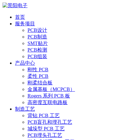
首页
服务项目
PCB设计
PCB制造
SMT贴片
PCB检测
PCB组装
产品中心
刚性 PCB
柔性 PCB
刚柔结合板
金属基板（MCPCB）
Rogers 系列 PCB 板
高密度互联电路板
制造工艺
背钻 PCB 工艺
PCB盲孔和埋孔工艺
城垛型 PCB 工艺
PCB埋头孔工艺