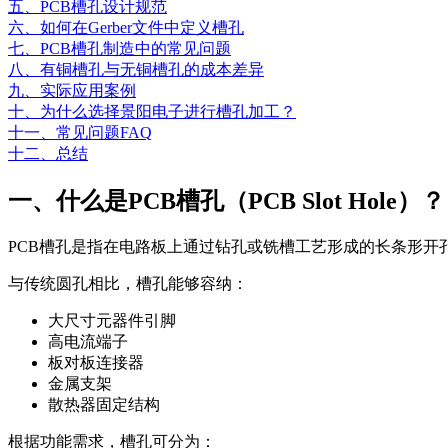
五、PCB槽孔设计规范
六、如何在Gerber文件中定义槽孔
七、PCB槽孔制造中的常见问题
八、有铜槽孔与无铜槽孔的成本差异
九、实际应用案例
十、为什么选择景阳电子进行槽孔加工？
十一、常见问题FAQ
十二、总结
一、什么是PCB槽孔（PCB Slot Hole）？
PCB槽孔是指在电路板上通过钻孔或铣槽工艺形成的长条形开
与传统圆孔相比，槽孔能够容纳：
大尺寸元器件引脚
高电流端子
板对板连接器
金属支架
散热器固定结构
根据功能需求，槽孔可分为：