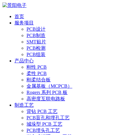
首页
服务项目
PCB设计
PCB制造
SMT贴片
PCB检测
PCB组装
产品中心
刚性 PCB
柔性 PCB
刚柔结合板
金属基板（MCPCB）
Rogers 系列 PCB 板
高密度互联电路板
制造工艺
背钻 PCB 工艺
PCB盲孔和埋孔工艺
城垛型 PCB 工艺
PCB埋头孔工艺