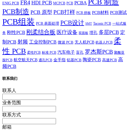
PCB 制造
FR4
HDI PCB
PCBA
ENIG PCB
MCPCB
PCB
PCB制造
PCB打样
PCB 原型
PCB材料
PCB测试
PCB 拼板
PCB组装
PCB设计
PCB 表面处理
Taconic PCB
一站式服
SMT
刚柔结合板
医疗设备
多层PCB
定
刚性PCB
埋孔
务
双面板
柔
射频
制PCB
工业控制PCB
无人机PCB
微波 PCB
机器人PCB
性 PCB
罗杰斯PCB
汽车电子
盲孔
柔性PCB
标准 PCB
聚酰亚
高
陶瓷PCB
航空航天PCB
金手指
铝基PCB
高速PCB
胺PCB
通孔PCB
频PCB
联系我们
联系人
业务范围
联系方式
邮箱