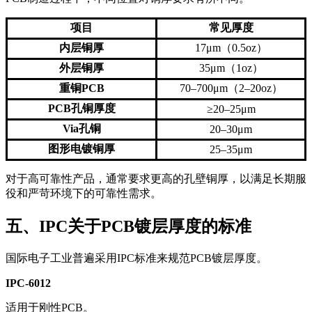
项目
常见厚度
内层铜厚
17μm（0.5oz）
外层铜厚
35μm（1oz）
重铜PCB
70–700μm（2–20oz）
PCB孔铜厚度
≥20–25μm
Via孔铜
20–30μm
图形电镀铜厚
25–35μm
对于高可靠性产品，通常要求更高的孔壁铜厚，以满足长期服
役和严苛环境下的可靠性需求。
五、IPC关于PCB镀层厚度的标准
国际电子工业普遍采用IPC标准来规范PCB镀层厚度。
IPC-6012
适用于刚性PCB。