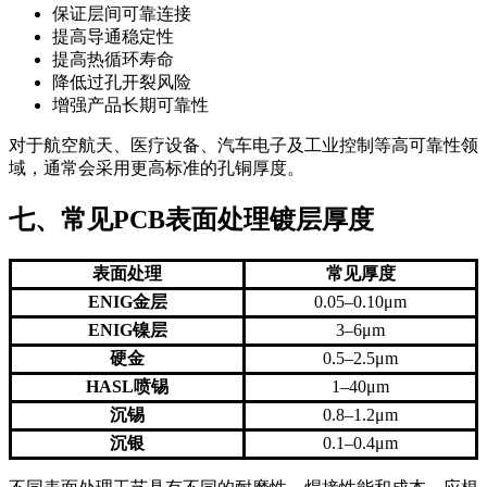
保证层间可靠连接
提高导通稳定性
提高热循环寿命
降低过孔开裂风险
增强产品长期可靠性
对于航空航天、医疗设备、汽车电子及工业控制等高可靠性领
域，通常会采用更高标准的孔铜厚度。
七、常见PCB表面处理镀层厚度
表面处理
常见厚度
ENIG金层
0.05–0.10μm
ENIG镍层
3–6μm
硬金
0.5–2.5μm
HASL喷锡
1–40μm
沉锡
0.8–1.2μm
沉银
0.1–0.4μm