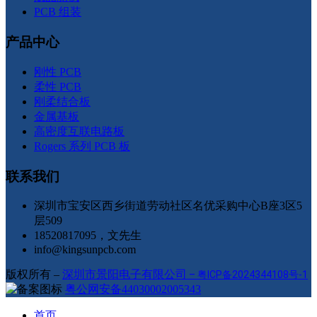
PCB 组装
产品中心
刚性 PCB
柔性 PCB
刚柔结合板
金属基板
高密度互联电路板
Rogers 系列 PCB 板
联系我们
深圳市宝安区西乡街道劳动社区名优采购中心B座3区5
层509
18520817095，文先生
info@kingsunpcb.com
版权所有 –
深圳市景阳电子有限公司
–
粤ICP备2024344108号-1
粤公网安备44030002005343
首页