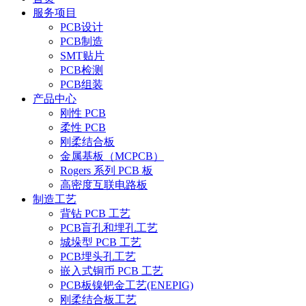
服务项目
PCB设计
PCB制造
SMT贴片
PCB检测
PCB组装
产品中心
刚性 PCB
柔性 PCB
刚柔结合板
金属基板（MCPCB）
Rogers 系列 PCB 板
高密度互联电路板
制造工艺
背钻 PCB 工艺
PCB盲孔和埋孔工艺
城垛型 PCB 工艺
PCB埋头孔工艺
嵌入式铜币 PCB 工艺
PCB板镍钯金工艺(ENEPIG)
刚柔结合板工艺