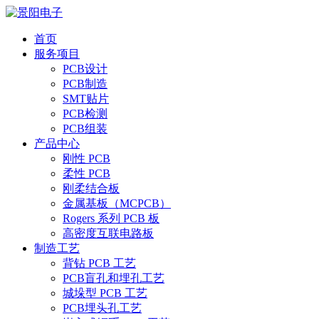
首页
服务项目
PCB设计
PCB制造
SMT贴片
PCB检测
PCB组装
产品中心
刚性 PCB
柔性 PCB
刚柔结合板
金属基板（MCPCB）
Rogers 系列 PCB 板
高密度互联电路板
制造工艺
背钻 PCB 工艺
PCB盲孔和埋孔工艺
城垛型 PCB 工艺
PCB埋头孔工艺