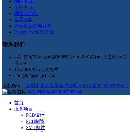
刚性 PCB
柔性 PCB
刚柔结合板
金属基板
高密度互联电路板
Rogers 系列 PCB 板
联系我们
深圳市宝安区西乡街道劳动社区名优采购中心B座3区5
层509
18520817095，文先生
info@kingsunpcb.com
版权所有 –
深圳市景阳电子有限公司
–
粤ICP备2024344108号-1
粤公网安备44030002005343
首页
服务项目
PCB设计
PCB制造
SMT贴片