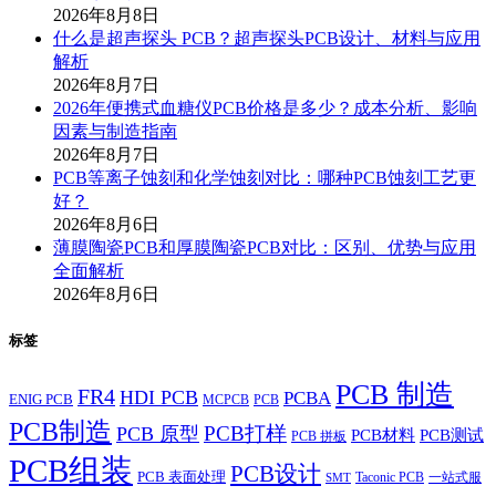
2026年8月8日
什么是超声探头 PCB？超声探头PCB设计、材料与应用
解析
2026年8月7日
2026年便携式血糖仪PCB价格是多少？成本分析、影响
因素与制造指南
2026年8月7日
PCB等离子蚀刻和化学蚀刻对比：哪种PCB蚀刻工艺更
好？
2026年8月6日
薄膜陶瓷PCB和厚膜陶瓷PCB对比：区别、优势与应用
全面解析
2026年8月6日
标签
PCB 制造
FR4
HDI PCB
PCBA
ENIG PCB
MCPCB
PCB
PCB制造
PCB打样
PCB 原型
PCB材料
PCB测试
PCB 拼板
PCB组装
PCB设计
PCB 表面处理
Taconic PCB
一站式服
SMT