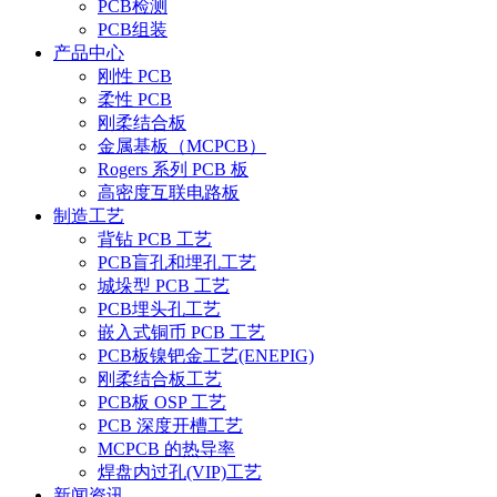
PCB检测
PCB组装
产品中心
刚性 PCB
柔性 PCB
刚柔结合板
金属基板（MCPCB）
Rogers 系列 PCB 板
高密度互联电路板
制造工艺
背钻 PCB 工艺
PCB盲孔和埋孔工艺
城垛型 PCB 工艺
PCB埋头孔工艺
嵌入式铜币 PCB 工艺
PCB板镍钯金工艺(ENEPIG)
刚柔结合板工艺
PCB板 OSP 工艺
PCB 深度开槽工艺
MCPCB 的热导率
焊盘内过孔(VIP)工艺
新闻资讯