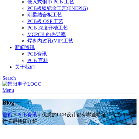
嵌入式铜币 PCB 工艺
PCB板镍钯金工艺(ENEPIG)
刚柔结合板工艺
PCB板 OSP 工艺
PCB 深度开槽工艺
MCPCB 的热导率
焊盘内过孔(VIP)工艺
新闻资讯
PCB资讯
PCB 百科
关于我们
Search
Menu
Blog
首页
»
PCB资讯
»
优质的PCB设计都有哪些特征？优质PCB设
计关键特征详解