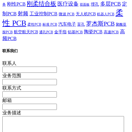
刚柔结合板
医疗设备
多层PCB
定
刚性PCB
埋孔
务
双面板
柔
射频
制PCB
工业控制PCB
无人机PCB
微波 PCB
机器人PCB
性 PCB
罗杰斯PCB
汽车电子
盲孔
柔性PCB
标准 PCB
聚酰亚
高
陶瓷PCB
航空航天PCB
金手指
铝基PCB
高速PCB
胺PCB
通孔PCB
频PCB
联系我们
联系人
业务范围
联系方式
邮箱
业务描述