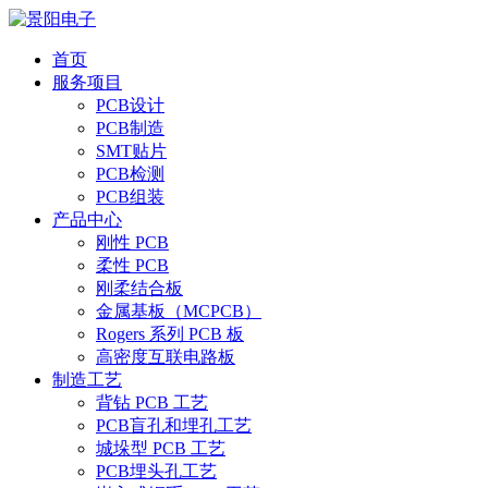
首页
服务项目
PCB设计
PCB制造
SMT贴片
PCB检测
PCB组装
产品中心
刚性 PCB
柔性 PCB
刚柔结合板
金属基板（MCPCB）
Rogers 系列 PCB 板
高密度互联电路板
制造工艺
背钻 PCB 工艺
PCB盲孔和埋孔工艺
城垛型 PCB 工艺
PCB埋头孔工艺