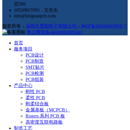
层509
18520817095，文先生
info@kingsunpcb.com
版权所有 –
深圳市景阳电子有限公司
–
粤ICP备2024344108号-1
粤公网安备44030002005343
首页
服务项目
PCB设计
PCB制造
SMT贴片
PCB检测
PCB组装
产品中心
刚性 PCB
柔性 PCB
刚柔结合板
金属基板（MCPCB）
Rogers 系列 PCB 板
高密度互联电路板
制造工艺