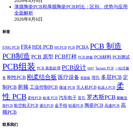
2026年8月6日
薄膜陶瓷PCB和厚膜陶瓷PCB对比：区别、优势与应用
全面解析
2026年8月6日
标签
PCB 制造
FR4
HDI PCB
PCBA
ENIG PCB
MCPCB
PCB
PCB制造
PCB打样
PCB 原型
PCB材料
PCB测试
PCB 拼板
PCB组装
PCB设计
PCB 表面处理
Taconic PCB
一站式服
SMT
刚柔结合板
医疗设备
多层PCB
定
刚性PCB
埋孔
务
双面板
柔
射频
制PCB
工业控制PCB
无人机PCB
微波 PCB
机器人PCB
性 PCB
罗杰斯PCB
汽车电子
盲孔
柔性PCB
标准 PCB
聚酰亚
高
陶瓷PCB
航空航天PCB
金手指
铝基PCB
高速PCB
胺PCB
通孔PCB
频PCB
联系我们