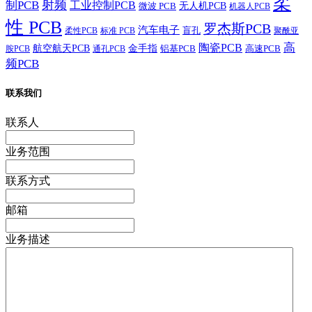
柔
射频
制PCB
工业控制PCB
无人机PCB
微波 PCB
机器人PCB
性 PCB
罗杰斯PCB
汽车电子
盲孔
柔性PCB
标准 PCB
聚酰亚
高
陶瓷PCB
航空航天PCB
金手指
铝基PCB
高速PCB
胺PCB
通孔PCB
频PCB
联系我们
联系人
业务范围
联系方式
邮箱
业务描述