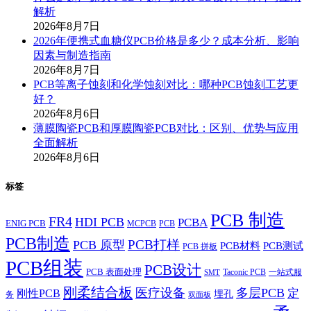
解析
2026年8月7日
2026年便携式血糖仪PCB价格是多少？成本分析、影响
因素与制造指南
2026年8月7日
PCB等离子蚀刻和化学蚀刻对比：哪种PCB蚀刻工艺更
好？
2026年8月6日
薄膜陶瓷PCB和厚膜陶瓷PCB对比：区别、优势与应用
全面解析
2026年8月6日
标签
PCB 制造
FR4
HDI PCB
PCBA
ENIG PCB
MCPCB
PCB
PCB制造
PCB打样
PCB 原型
PCB材料
PCB测试
PCB 拼板
PCB组装
PCB设计
PCB 表面处理
Taconic PCB
一站式服
SMT
刚柔结合板
医疗设备
多层PCB
定
刚性PCB
埋孔
务
双面板