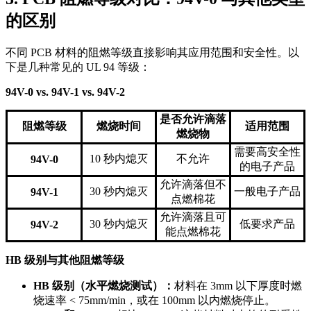
的区别
不同 PCB 材料的阻燃等级直接影响其应用范围和安全性。以
下是几种常见的 UL 94 等级：
94V-0 vs. 94V-1 vs. 94V-2
是否允许滴落
阻燃等级
燃烧时间
适用范围
燃烧物
需要高安全性
10 秒内熄灭
不允许
94V-0
的电子产品
允许滴落但不
30 秒内熄灭
一般电子产品
94V-1
点燃棉花
允许滴落且可
30 秒内熄灭
低要求产品
94V-2
能点燃棉花
HB 级别与其他阻燃等级
HB 级别（水平燃烧测试）：
材料在 3mm 以下厚度时燃
烧速率 < 75mm/min，或在 100mm 以内燃烧停止。