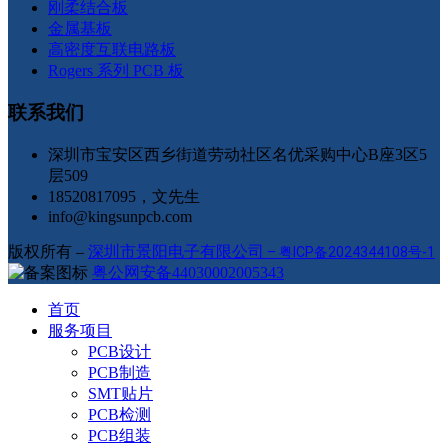
刚柔结合板
金属基板
高密度互联电路板
Rogers 系列 PCB 板
联系我们
深圳市宝安区西乡街道劳动社区名优采购中心B座3区5
层509
18520817095，文先生
info@kingsunpcb.com
版权所有 –
深圳市景阳电子有限公司
–
粤ICP备2024344108号-1
粤公网安备44030002005343
首页
服务项目
PCB设计
PCB制造
SMT贴片
PCB检测
PCB组装