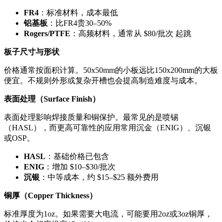
FR4
：标准材料，成本最低
铝基板
：比FR4贵30–50%
Rogers/PTFE
：高频材料，通常从 $80/批次 起跳
板子尺寸与形状
价格通常按面积计算。50x50mm的小板远比150x200mm的大板
便宜。不规则外形或复杂开槽也会提高制造难度与成本。
表面处理（Surface Finish）
表面处理影响焊接质量和铜保护。最常见的是喷锡
（HASL），而更高可靠性的应用常用沉金（ENIG）、沉银
或OSP。
HASL
：基础价格已包含
ENIG
：增加 $10–$30/批次
沉银
：中等成本，约 $15–$25 额外费用
铜厚（Copper Thickness）
标准厚度为1oz。如果需要大电流，可能要用2oz或3oz铜厚，