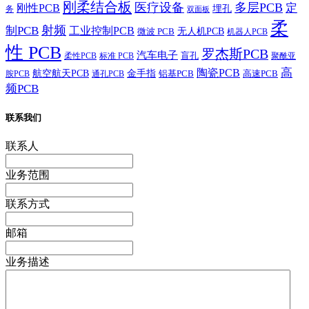
刚柔结合板
医疗设备
多层PCB
定
刚性PCB
埋孔
务
双面板
柔
射频
制PCB
工业控制PCB
无人机PCB
微波 PCB
机器人PCB
性 PCB
罗杰斯PCB
汽车电子
盲孔
柔性PCB
标准 PCB
聚酰亚
高
陶瓷PCB
航空航天PCB
金手指
铝基PCB
高速PCB
胺PCB
通孔PCB
频PCB
联系我们
联系人
业务范围
联系方式
邮箱
业务描述