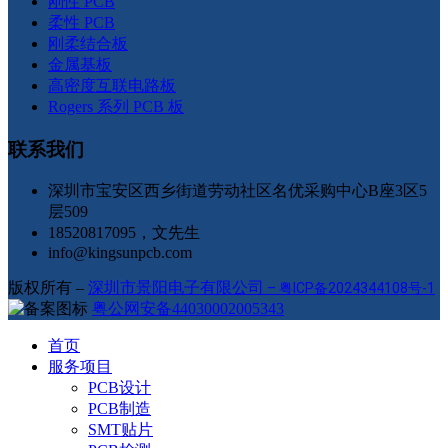
刚性 PCB
柔性 PCB
刚柔结合板
金属基板
高密度互联电路板
Rogers 系列 PCB 板
联系我们
深圳市宝安区西乡街道劳动社区名优采购中心B座3区5
层509
18520817095，文先生
info@kingsunpcb.com
版权所有 –
深圳市景阳电子有限公司
–
粤ICP备2024344108号-1
粤公网安备44030002005343
首页
服务项目
PCB设计
PCB制造
SMT贴片