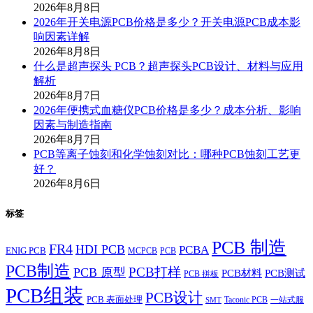
2026年8月8日
2026年开关电源PCB价格是多少？开关电源PCB成本影
响因素详解
2026年8月8日
什么是超声探头 PCB？超声探头PCB设计、材料与应用
解析
2026年8月7日
2026年便携式血糖仪PCB价格是多少？成本分析、影响
因素与制造指南
2026年8月7日
PCB等离子蚀刻和化学蚀刻对比：哪种PCB蚀刻工艺更
好？
2026年8月6日
标签
PCB 制造
FR4
HDI PCB
PCBA
ENIG PCB
MCPCB
PCB
PCB制造
PCB打样
PCB 原型
PCB材料
PCB测试
PCB 拼板
PCB组装
PCB设计
PCB 表面处理
Taconic PCB
一站式服
SMT