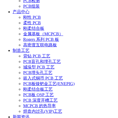
PCB检测
PCB组装
产品中心
刚性 PCB
柔性 PCB
刚柔结合板
金属基板（MCPCB）
Rogers 系列 PCB 板
高密度互联电路板
制造工艺
背钻 PCB 工艺
PCB盲孔和埋孔工艺
城垛型 PCB 工艺
PCB埋头孔工艺
嵌入式铜币 PCB 工艺
PCB板镍钯金工艺(ENEPIG)
刚柔结合板工艺
PCB板 OSP 工艺
PCB 深度开槽工艺
MCPCB 的热导率
焊盘内过孔(VIP)工艺
新闻资讯