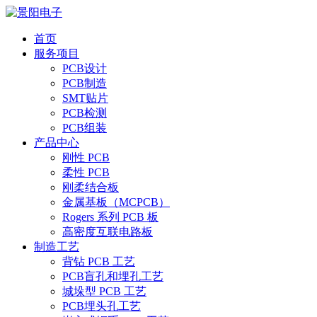
首页
服务项目
PCB设计
PCB制造
SMT贴片
PCB检测
PCB组装
产品中心
刚性 PCB
柔性 PCB
刚柔结合板
金属基板（MCPCB）
Rogers 系列 PCB 板
高密度互联电路板
制造工艺
背钻 PCB 工艺
PCB盲孔和埋孔工艺
城垛型 PCB 工艺
PCB埋头孔工艺