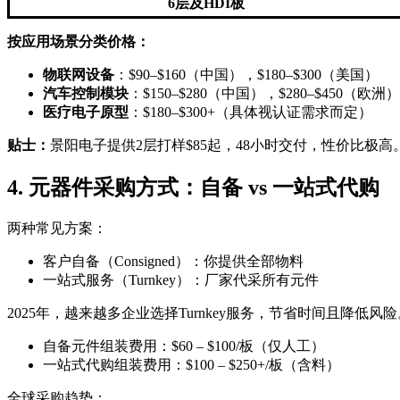
6层及HDI板
按应用场景分类价格：
物联网设备
：$90–$160（中国），$180–$300（美国）
汽车控制模块
：$150–$280（中国），$280–$450（欧洲）
医疗电子原型
：$180–$300+（具体视认证需求而定）
贴士：
景阳电子提供2层打样$85起，48小时交付，性价比极高
4. 元器件采购方式：自备 vs 一站式代购
两种常见方案：
客户自备（Consigned）：你提供全部物料
一站式服务（Turnkey）：厂家代采所有元件
2025年，越来越多企业选择Turnkey服务，节省时间且降低
自备元件组装费用：$60 – $100/板（仅人工）
一站式代购组装费用：$100 – $250+/板（含料）
全球采购趋势：