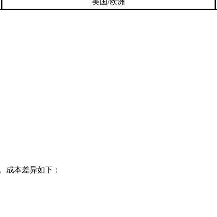
美国/欧洲
。
风险。成本差异如下：