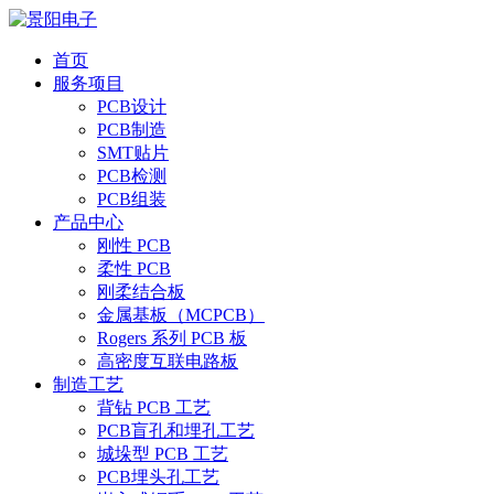
首页
服务项目
PCB设计
PCB制造
SMT贴片
PCB检测
PCB组装
产品中心
刚性 PCB
柔性 PCB
刚柔结合板
金属基板（MCPCB）
Rogers 系列 PCB 板
高密度互联电路板
制造工艺
背钻 PCB 工艺
PCB盲孔和埋孔工艺
城垛型 PCB 工艺
PCB埋头孔工艺