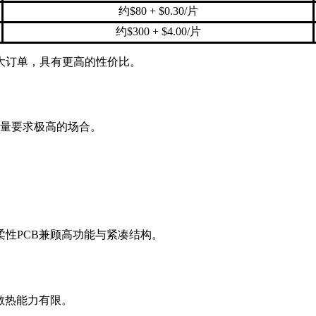
约$80 + $0.30/片
约$300 + $4.00/片
大订单，具有更高的性价比。
重量要求极高的场合。
性PCB兼顾高功能与紧凑结构。
散热能力有限。