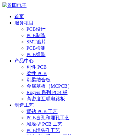
首页
服务项目
PCB设计
PCB制造
SMT贴片
PCB检测
PCB组装
产品中心
刚性 PCB
柔性 PCB
刚柔结合板
金属基板（MCPCB）
Rogers 系列 PCB 板
高密度互联电路板
制造工艺
背钻 PCB 工艺
PCB盲孔和埋孔工艺
城垛型 PCB 工艺
PCB埋头孔工艺