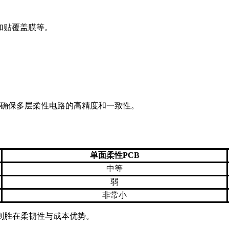
加贴覆盖膜等。
，确保多层柔性电路的高精度和一致性。
单面柔性PCB
中等
弱
非常小
则胜在柔韧性与成本优势。