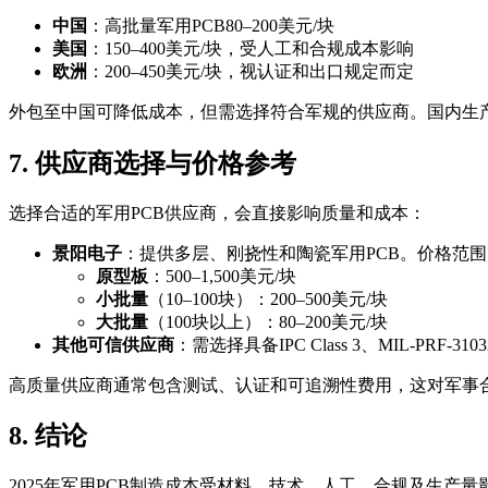
中国
：高批量军用PCB80–200美元/块
美国
：150–400美元/块，受人工和合规成本影响
欧洲
：200–450美元/块，视认证和出口规定而定
外包至中国可降低成本，但需选择符合军规的供应商。国内生
7. 供应商选择与价格参考
选择合适的军用PCB供应商，会直接影响质量和成本：
景阳电子
：提供多层、刚挠性和陶瓷军用PCB。价格范围
原型板
：500–1,500美元/块
小批量
（10–100块）：200–500美元/块
大批量
（100块以上）：80–200美元/块
其他可信供应商
：需选择具备IPC Class 3、MIL-PR
高质量供应商通常包含测试、认证和可追溯性费用，这对军事
8. 结论
2025年军用PCB制造成本受材料、技术、人工、合规及生产量