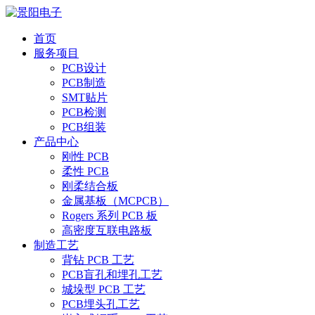
首页
服务项目
PCB设计
PCB制造
SMT贴片
PCB检测
PCB组装
产品中心
刚性 PCB
柔性 PCB
刚柔结合板
金属基板（MCPCB）
Rogers 系列 PCB 板
高密度互联电路板
制造工艺
背钻 PCB 工艺
PCB盲孔和埋孔工艺
城垛型 PCB 工艺
PCB埋头孔工艺