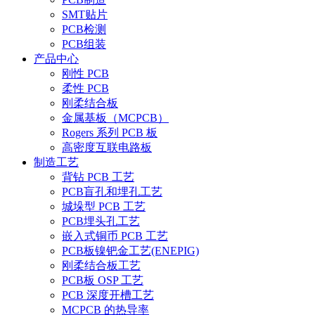
SMT贴片
PCB检测
PCB组装
产品中心
刚性 PCB
柔性 PCB
刚柔结合板
金属基板（MCPCB）
Rogers 系列 PCB 板
高密度互联电路板
制造工艺
背钻 PCB 工艺
PCB盲孔和埋孔工艺
城垛型 PCB 工艺
PCB埋头孔工艺
嵌入式铜币 PCB 工艺
PCB板镍钯金工艺(ENEPIG)
刚柔结合板工艺
PCB板 OSP 工艺
PCB 深度开槽工艺
MCPCB 的热导率