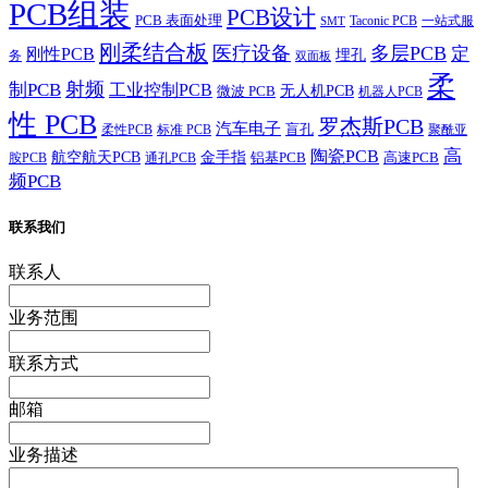
PCB组装
PCB设计
PCB 表面处理
Taconic PCB
一站式服
SMT
刚柔结合板
医疗设备
多层PCB
定
刚性PCB
埋孔
务
双面板
柔
射频
制PCB
工业控制PCB
无人机PCB
微波 PCB
机器人PCB
性 PCB
罗杰斯PCB
汽车电子
盲孔
柔性PCB
标准 PCB
聚酰亚
高
陶瓷PCB
航空航天PCB
金手指
铝基PCB
高速PCB
胺PCB
通孔PCB
频PCB
联系我们
联系人
业务范围
联系方式
邮箱
业务描述