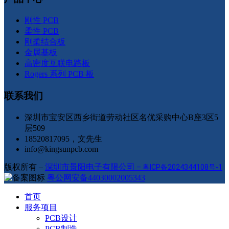
刚性 PCB
柔性 PCB
刚柔结合板
金属基板
高密度互联电路板
Rogers 系列 PCB 板
联系我们
深圳市宝安区西乡街道劳动社区名优采购中心B座3区5
层509
18520817095，文先生
info@kingsunpcb.com
版权所有 –
深圳市景阳电子有限公司
–
粤ICP备2024344108号-1
粤公网安备44030002005343
首页
服务项目
PCB设计
PCB制造