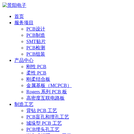
首页
服务项目
PCB设计
PCB制造
SMT贴片
PCB检测
PCB组装
产品中心
刚性 PCB
柔性 PCB
刚柔结合板
金属基板（MCPCB）
Rogers 系列 PCB 板
高密度互联电路板
制造工艺
背钻 PCB 工艺
PCB盲孔和埋孔工艺
城垛型 PCB 工艺
PCB埋头孔工艺