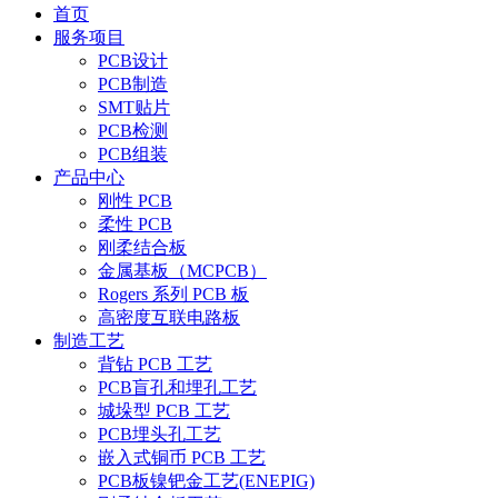
首页
服务项目
PCB设计
PCB制造
SMT贴片
PCB检测
PCB组装
产品中心
刚性 PCB
柔性 PCB
刚柔结合板
金属基板（MCPCB）
Rogers 系列 PCB 板
高密度互联电路板
制造工艺
背钻 PCB 工艺
PCB盲孔和埋孔工艺
城垛型 PCB 工艺
PCB埋头孔工艺
嵌入式铜币 PCB 工艺
PCB板镍钯金工艺(ENEPIG)