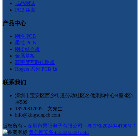
成品测试
PCB 组装
产品中心
刚性 PCB
柔性 PCB
刚柔结合板
金属基板
高密度互联电路板
Rogers 系列 PCB 板
联系我们
深圳市宝安区西乡街道劳动社区名优采购中心B座3区5
层509
18520817095，文先生
info@kingsunpcb.com
版权所有 –
深圳市景阳电子有限公司
–
粤ICP备2024344108号-1
粤公网安备44030002005343