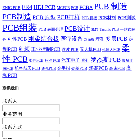
PCB 制造
FR4
HDI PCB
PCBA
ENIG PCB
MCPCB
PCB
PCB制造
PCB打样
PCB 原型
PCB材料
PCB测试
PCB 拼板
PCB组装
PCB设计
PCB 表面处理
Taconic PCB
一站式服
SMT
刚柔结合板
医疗设备
多层PCB
定
刚性PCB
埋孔
务
双面板
柔
射频
制PCB
工业控制PCB
无人机PCB
微波 PCB
机器人PCB
性 PCB
罗杰斯PCB
汽车电子
盲孔
柔性PCB
标准 PCB
聚酰亚
高
陶瓷PCB
航空航天PCB
金手指
铝基PCB
高速PCB
胺PCB
通孔PCB
频PCB
联系我们
联系人
业务范围
联系方式