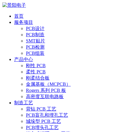
首页
服务项目
PCB设计
PCB制造
SMT贴片
PCB检测
PCB组装
产品中心
刚性 PCB
柔性 PCB
刚柔结合板
金属基板（MCPCB）
Rogers 系列 PCB 板
高密度互联电路板
制造工艺
背钻 PCB 工艺
PCB盲孔和埋孔工艺
城垛型 PCB 工艺
PCB埋头孔工艺