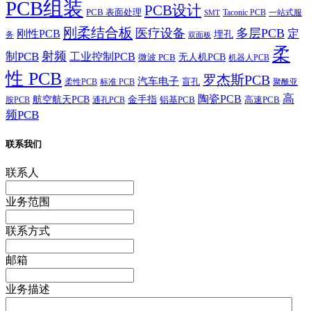
PCB组装
PCB设计
PCB 表面处理
Taconic PCB
一站式服
SMT
刚柔结合板
医疗设备
多层PCB
定
刚性PCB
埋孔
务
双面板
柔
射频
制PCB
工业控制PCB
无人机PCB
微波 PCB
机器人PCB
性 PCB
罗杰斯PCB
汽车电子
盲孔
柔性PCB
标准 PCB
聚酰亚
高
陶瓷PCB
航空航天PCB
金手指
铝基PCB
高速PCB
胺PCB
通孔PCB
频PCB
联系我们
联系人
业务范围
联系方式
邮箱
业务描述