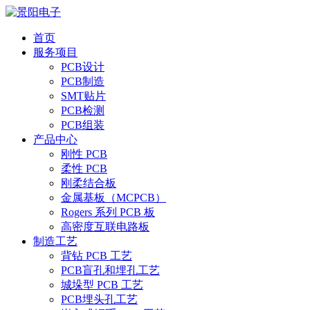
首页
服务项目
PCB设计
PCB制造
SMT贴片
PCB检测
PCB组装
产品中心
刚性 PCB
柔性 PCB
刚柔结合板
金属基板（MCPCB）
Rogers 系列 PCB 板
高密度互联电路板
制造工艺
背钻 PCB 工艺
PCB盲孔和埋孔工艺
城垛型 PCB 工艺
PCB埋头孔工艺