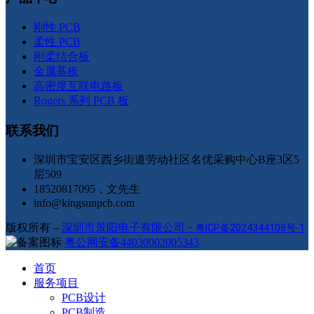
刚性 PCB
柔性 PCB
刚柔结合板
金属基板
高密度互联电路板
Rogers 系列 PCB 板
联系我们
深圳市宝安区西乡街道劳动社区名优采购中心B座3区5
层509
18520817095，文先生
info@kingsunpcb.com
版权所有 –
深圳市景阳电子有限公司
–
粤ICP备2024344108号-1
粤公网安备44030002005343
首页
服务项目
PCB设计
PCB制造