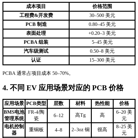
成本项目
价格范围
工程费&开发费
30–500 美元
PCB 制造
0.80–45 美元
表面处理
+0.20–3 美元
PCBA 组装
5–45 美元
汽车级测试
0.50–8 美元
认证
15–300 美元
PCBA 通常占项目成本 50–70%。
4. 不同 EV 应用场景对应的 PCB 价格
应用场景
PCB类型
层数
材料
热性能
价格
BMS电池
FR-4/陶
6–20 美
高Tg
高
6–12
管理系统
瓷
元
电机控制
8–25 美
重铜板
2–3oz 铜
很高
4–8
器
元