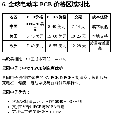
6. 全球电动车 PCB 价格区域对比
地区
PCB价格
PCBA价格
交期
成本优势
0.80–20 美
中国
8–40 美元
7–14 天
成本最低
元
美国
5–45 美元
15–60 美元
10–25 天
本地支持
质量标准最
欧洲
7–40 美元
18–55 美元
12–28 天
高
与欧美相比，中国成本可低 35–60%。
景阳电子：电动车PCB制造商优势
景阳电子 是业内领先的 EV PCB & PCBA 制造商，长期服务
充电桩、储能、电池系统与新能源汽车行业。
景阳电子优势：
汽车级制造认证：IATF16949 + ISO + UL
支持EV专用PCB与PCBA制造
可提供工程优化设计 + DFM