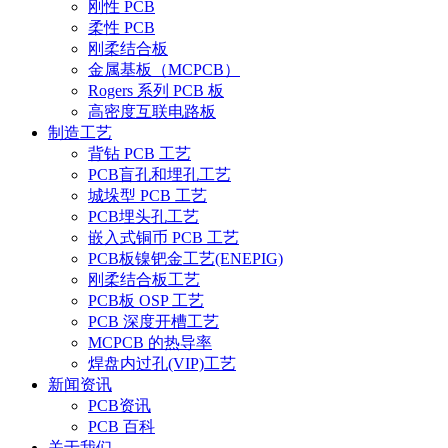
刚性 PCB
柔性 PCB
刚柔结合板
金属基板（MCPCB）
Rogers 系列 PCB 板
高密度互联电路板
制造工艺
背钻 PCB 工艺
PCB盲孔和埋孔工艺
城垛型 PCB 工艺
PCB埋头孔工艺
嵌入式铜币 PCB 工艺
PCB板镍钯金工艺(ENEPIG)
刚柔结合板工艺
PCB板 OSP 工艺
PCB 深度开槽工艺
MCPCB 的热导率
焊盘内过孔(VIP)工艺
新闻资讯
PCB资讯
PCB 百科
关于我们