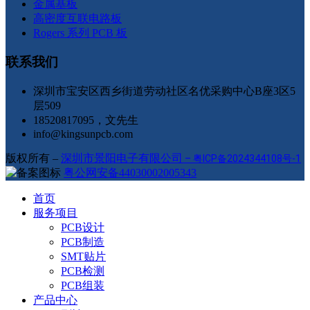
金属基板
高密度互联电路板
Rogers 系列 PCB 板
联系我们
深圳市宝安区西乡街道劳动社区名优采购中心B座3区5
层509
18520817095，文先生
info@kingsunpcb.com
版权所有 –
深圳市景阳电子有限公司
–
粤ICP备2024344108号-1
粤公网安备44030002005343
首页
服务项目
PCB设计
PCB制造
SMT贴片
PCB检测
PCB组装
产品中心