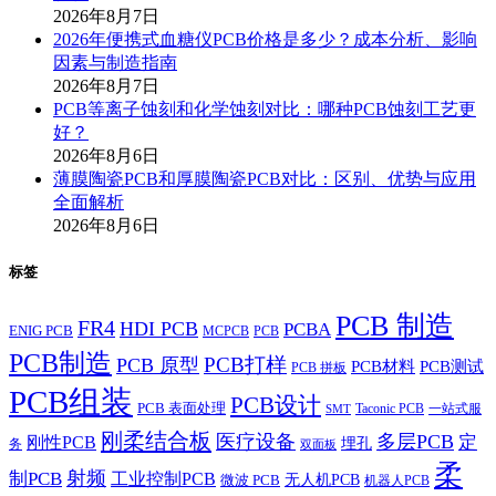
2026年8月7日
2026年便携式血糖仪PCB价格是多少？成本分析、影响
因素与制造指南
2026年8月7日
PCB等离子蚀刻和化学蚀刻对比：哪种PCB蚀刻工艺更
好？
2026年8月6日
薄膜陶瓷PCB和厚膜陶瓷PCB对比：区别、优势与应用
全面解析
2026年8月6日
标签
PCB 制造
FR4
HDI PCB
PCBA
ENIG PCB
MCPCB
PCB
PCB制造
PCB打样
PCB 原型
PCB材料
PCB测试
PCB 拼板
PCB组装
PCB设计
PCB 表面处理
Taconic PCB
一站式服
SMT
刚柔结合板
医疗设备
多层PCB
定
刚性PCB
埋孔
务
双面板
柔
射频
制PCB
工业控制PCB
无人机PCB
微波 PCB
机器人PCB