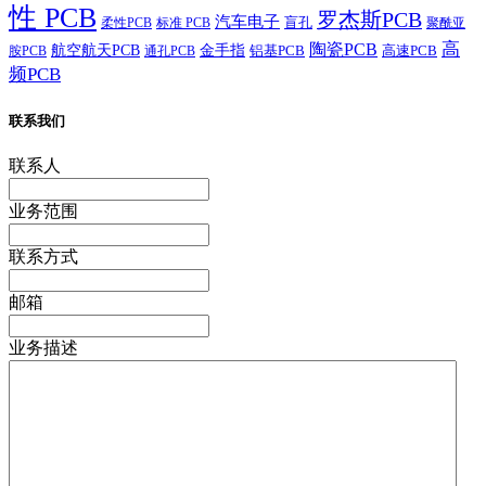
性 PCB
罗杰斯PCB
汽车电子
盲孔
柔性PCB
标准 PCB
聚酰亚
高
陶瓷PCB
航空航天PCB
金手指
铝基PCB
高速PCB
胺PCB
通孔PCB
频PCB
联系我们
联系人
业务范围
联系方式
邮箱
业务描述