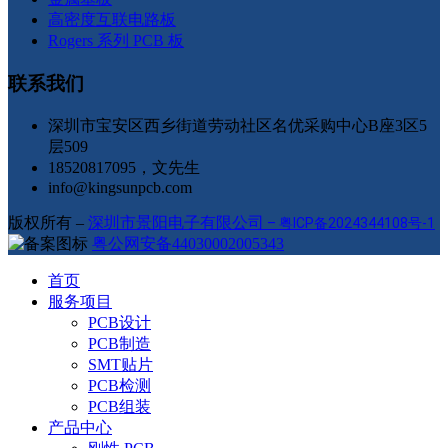
高密度互联电路板
Rogers 系列 PCB 板
联系我们
深圳市宝安区西乡街道劳动社区名优采购中心B座3区5
层509
18520817095，文先生
info@kingsunpcb.com
版权所有 –
深圳市景阳电子有限公司
–
粤ICP备2024344108号-1
粤公网安备44030002005343
首页
服务项目
PCB设计
PCB制造
SMT贴片
PCB检测
PCB组装
产品中心