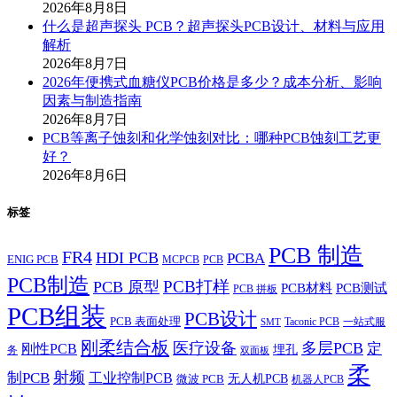
2026年8月8日
什么是超声探头 PCB？超声探头PCB设计、材料与应用
解析
2026年8月7日
2026年便携式血糖仪PCB价格是多少？成本分析、影响
因素与制造指南
2026年8月7日
PCB等离子蚀刻和化学蚀刻对比：哪种PCB蚀刻工艺更
好？
2026年8月6日
标签
PCB 制造
FR4
HDI PCB
PCBA
ENIG PCB
MCPCB
PCB
PCB制造
PCB打样
PCB 原型
PCB材料
PCB测试
PCB 拼板
PCB组装
PCB设计
PCB 表面处理
Taconic PCB
一站式服
SMT
刚柔结合板
医疗设备
多层PCB
定
刚性PCB
埋孔
务
双面板
柔
射频
制PCB
工业控制PCB
无人机PCB
微波 PCB
机器人PCB