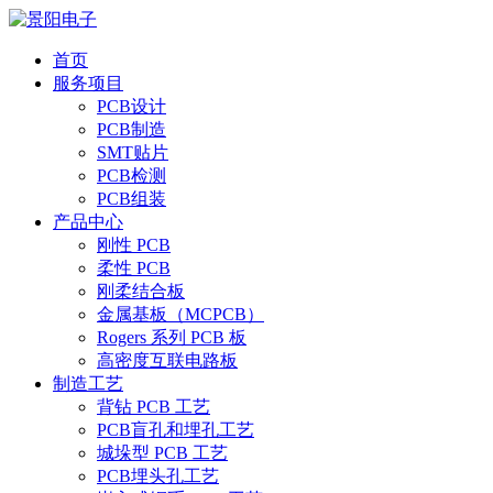
首页
服务项目
PCB设计
PCB制造
SMT贴片
PCB检测
PCB组装
产品中心
刚性 PCB
柔性 PCB
刚柔结合板
金属基板（MCPCB）
Rogers 系列 PCB 板
高密度互联电路板
制造工艺
背钻 PCB 工艺
PCB盲孔和埋孔工艺
城垛型 PCB 工艺
PCB埋头孔工艺